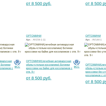
от 8 500 руб.
от 8 500 р
ОРТОМИНИ
ОРТОМИНИ
Арт.
: AV154-1-11
Арт.
: AV144-1
варусная
ОРТОМИНИ(лечебная антиварусная
 Ботинки
обувь+стельки косолапики) Ботинки
ОРТОМИНИ(лече
ФСС
ФСС
солапиков с
кроссовки на байке для косолапиков с
обувь+стельки к
отв. 9 г
кроссовки без у
косолапиков с отв
от 8 500 руб.
от 8 500 р