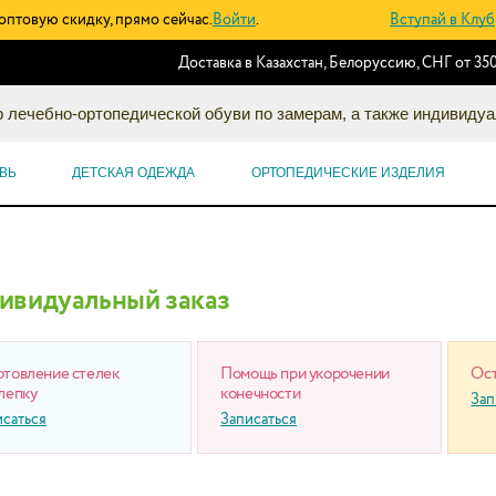
оптовую скидку, прямо сейчас.
Войти
.
Вступай в Клуб
Доставка в Казахстан, Белоруссию, СНГ от 350
 лечебно-ортопедической обуви по замерам, а также индивидуа
ВЬ
ДЕТСКАЯ ОДЕЖДА
ОРТОПЕДИЧЕСКИЕ ИЗДЕЛИЯ
ивидуальный заказ
отовление стелек
Помощь при укорочении
Ост
лепку
конечности
Зап
исаться
Записаться