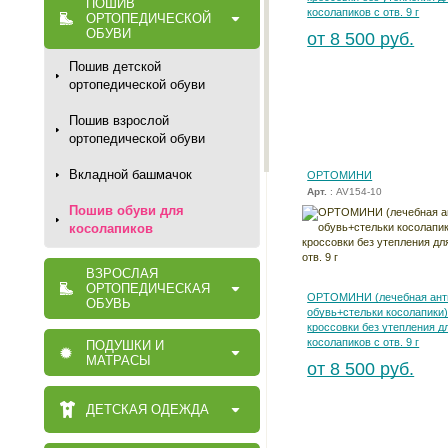
ПОШИВ
косолапиков с отв. 9 г
ОРТОПЕДИЧЕСКОЙ
ОБУВИ
от 8 500 руб.
Пошив детской
ортопедической обуви
Пошив взрослой
ортопедической обуви
Вкладной башмачок
ОРТОМИНИ
Арт.
: AV154-10
Пошив обуви для
косолапиков
ВЗРОСЛАЯ
ОРТОПЕДИЧЕСКАЯ
ОРТОМИНИ (лечебная ант
ОБУВЬ
обувь+стельки косолапики)
кроссовки без утепления д
косолапиков с отв. 9 г
ПОДУШКИ И
МАТРАСЫ
от 8 500 руб.
ДЕТСКАЯ ОДЕЖДА