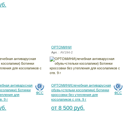
уб.
ОРТОМИНИ
Арт.
: AV194-2
бная антиварусная
ОРТОМИНИ(лечебная антиварусная
осолапики) Ботинки
обувь+стельки косолапики) Ботинки
ФСС
ФСС
тепления для
кроссовки без утепления для
. 9 г
косолапиков с отв. 9 г
уб.
от 8 500 руб.