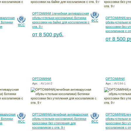
ОРТОМИНИ (лечебная антиварусная
варусная
обувь+стельки косолапики) Ботинки
ОРТОМИНИ(лече
ФСС
 Ботинки
кроссовки на байке для косолапиков с
обувь+стельки к
ФСС
ля
отв. 9 г
кроссовки без у
косолапиков с отв
от 8 500 руб.
от 8 500 р
ОРТОМИНИ
ОРТОМИНИ
Арт.
: AV144-2
Арт.
: AV194-1
иварусная
ОРТОМИНИ(лечебная антиварусная
ОРТОМИНИ(лече
 Ботинки
обувь+стельки косолапики) Ботинки
обувь+стельки к
ФСС
ФСС
ля
кроссовки без утепления для
кроссовки без у
косолапиков с отв. 9 г
косолапиков с отв