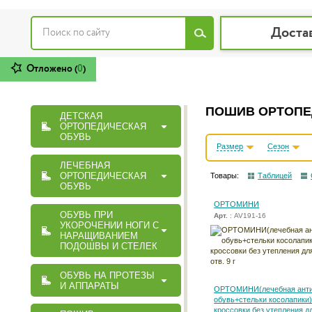
Доста
Отложено (
0
)
ПОШИВ ОРТОПЕ
ДЕТСКАЯ
ОРТОПЕДИЧЕСКАЯ
ОБУВЬ
Размер
Сезон
ЛЕЧЕБНАЯ
ОРТОПЕДИЧЕСКАЯ
Товары:
Таблицей
ОБУВЬ
ОРТОМИНИ
ОБУВЬ ПРИ
Арт.
: AV191-16
УКОРОЧЕНИИ НОГИ С
НАРАЩИВАНИЕМ
ПОДОШВЫ И СТЕЛЕК
ОБУВЬ НА ПРОТЕЗЫ
И АППАРАТЫ
ОРТОМИНИ(лечебная анти
обувь+стельки косолапики)
кроссовки без утепления д