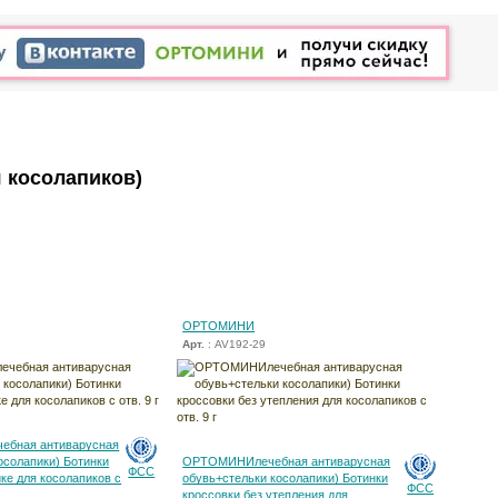
 косолапиков)
ОРТОМИНИ
Арт.
: AV192-29
ебная антиварусная
осолапики) Ботинки
ОРТОМИНИлечебная антиварусная
ФСС
йке для косолапиков с
обувь+стельки косолапики) Ботинки
ФСС
кроссовки без утепления для