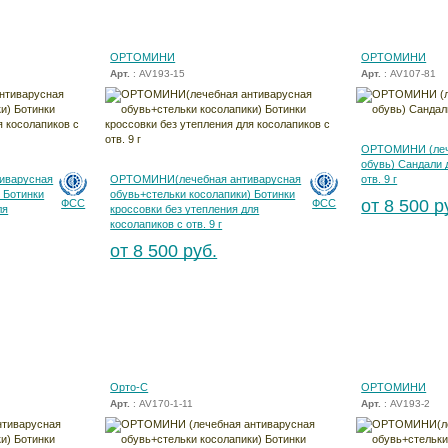
ОРТОМИНИ
ОРТОМИНИ
Арт.
: AV193-15
Арт.
: AV107-81
ОРТОМИНИ (леч
обувь) Сандали 
иварусная
ОРТОМИНИ(лечебная антиварусная
отв. 9 г
 Ботинки
обувь+стельки косолапики) Ботинки
от 8 500 р
ФСС
ФСС
ля
кроссовки без утепления для
косолапиков с отв. 9 г
от 8 500 руб.
Орто-С
ОРТОМИНИ
Арт.
: AV170-1-11
Арт.
: AV193-2