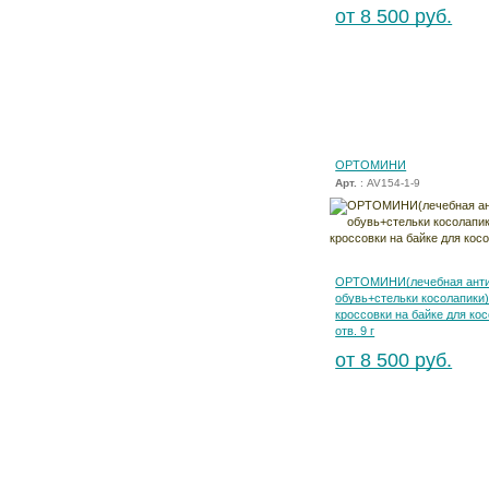
от 8 500 руб.
ОРТОМИНИ
Арт.
: AV154-1-9
ОРТОМИНИ(лечебная анти
обувь+стельки косолапики)
кроссовки на байке для ко
отв. 9 г
от 8 500 руб.