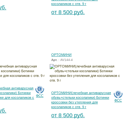
косолапиков с отв. 9 г
уб.
от 8 500 руб.
ОРТОМИНИ
Арт.
: AV144-4
ебная антиварусная
осолапики) Ботинки
ОРТОМИНИ(лечебная антиварусная
ФСС
йке для косолапиков с
обувь+стельки косолапики) Ботинки
ФСС
кроссовки без утепления для
косолапиков с отв. 9 г
уб.
от 8 500 руб.