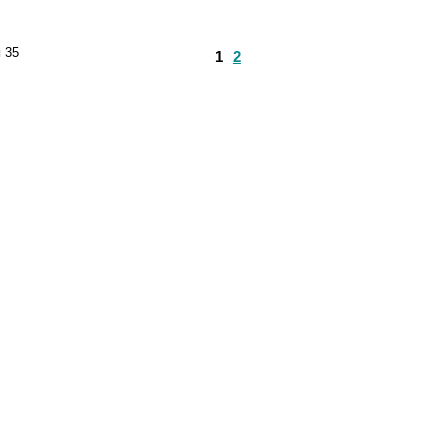
и
35
1
2