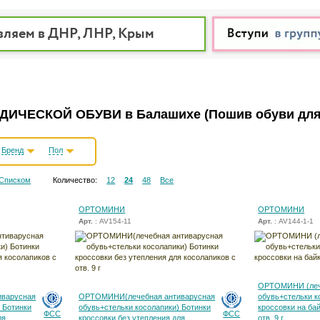
вляем в ДНР, ЛНР, Крым
ДИЧЕСКОЙ ОБУВИ в Балашихе
(Пошив обуви для
Бренд
Пол
Списком
Количество:
12
24
48
Все
ОРТОМИНИ
ОРТОМИНИ
Арт.
: AV154-11
Арт.
: AV144-1-1
ОРТОМИНИ (леч
варусная
ОРТОМИНИ(лечебная антиварусная
обувь+стельки к
 Ботинки
обувь+стельки косолапики) Ботинки
кроссовки на ба
ФСС
ФСС
ля
кроссовки без утепления для
отв. 9 г