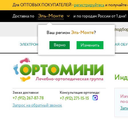
Для ОПТОВЫХ ПОКУПАТЕЛЕЙ -
регистрируйтесь
и получайте 
Эль-Монте
Доставка по
и по городам России от 1 дня!
Информационный каталог: подбор
Ваш регион
Эль-Монте
?
ЭЛЕКТРОННЫЕ СЕРТИФИКАТЫ
ОРТОПЕДИЧЕСКАЯ ОБУ
Верно
Изменить
Инд
Заказ доставки:
Консультация ортопеда:
Изг
+7 (912) 267-87-78
+7 (912) 271-15-15
по с
Запрос на обратный звонок
Зап