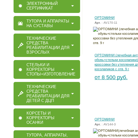
ЭЛЕКТРОННЫЙ
СЕРТИФИКАТ
ОРТОМИНИ
ТУТОРА И АППАРАТЫ
Арт.
: AV170-11
НА СУСТАВЫ
ТЕХНИЧЕСКИЕ
СРЕДСТВА
РЕАБИЛИТАЦИИ ДЛЯ
ВЗРОСЛЫХ
ОРТОМИНИ (лечебная ант
обувь+стельки косолапики)
СТЕЛЬКИ И
кроссовки без утепления д
КОРРЕКТОРЫ
косолапиков с отв. 9 г
СТОПЫ+ИЗГОТОВЛЕНИЕ
от 8 500 руб.
ТЕХНИЧЕСКИЕ
СРЕДСТВА
РЕАБИЛИТАЦИИ ДЛЯ
ДЕТЕЙ С ДЦП
КОРСЕТЫ И
КОРРЕКТОРЫ
ОРТОМИНИ
ОСАНКИ
Арт.
: AV144-3
ТУТОРА, АППАРАТЫ,