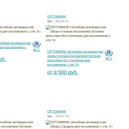
ОРТОМИНИ
Арт.
: AV154-12
ебная антиварусная
для косолапиков с
ФСС
ОРТОМИНИ (лечебная антиварусная
обувь+стельки косолапики) Ботинки
уб.
ФСС
кроссовки без утепления для
косолапиков с отв. 9 г
от 8 500 руб.
ОРТОМИНИ
Арт.
: AV107-79