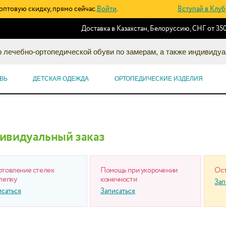
оптовую скидку, прямо сейчас.
Войти
.
Вступай в Клуб
Доставка в Казахстан, Белоруссию, СНГ от 350
 лечебно-ортопедической обуви по замерам, а также индивидуа
ВЬ
ДЕТСКАЯ ОДЕЖДА
ОРТОПЕДИЧЕСКИЕ ИЗДЕЛИЯ
ивидуальный заказ
отовление стелек
Помощь при укорочении
Ост
лепку
конечности
Зап
исаться
Записаться