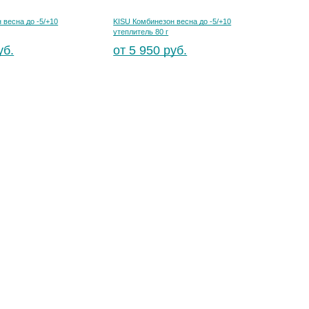
 весна до -5/+10
KISU Комбинезон весна до -5/+10
утеплитель 80 г
уб.
от 5 950 руб.