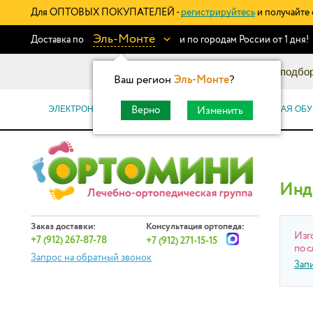
Для ОПТОВЫХ ПОКУПАТЕЛЕЙ -
регистрируйтесь
и получайте 
Эль-Монте
Доставка по
и по городам России от 1 дня!
Информационный каталог: подбор
Ваш регион
Эль-Монте
?
ЭЛЕКТРОННЫЕ СЕРТИФИКАТЫ
ОРТОПЕДИЧЕСКАЯ ОБУ
Верно
Изменить
Инд
Заказ доставки:
Консультация ортопеда:
Изг
+7 (912) 267-87-78
+7 (912) 271-15-15
по с
Запрос на обратный звонок
Зап