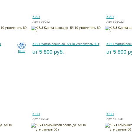
KISU
KISU
Арт.
: 08042
Арт.
: 01022
0
KISU Куртка весна до -5/+10 утеплитель 80 г
KISU Куртка весн
от 5 800 руб.
от 5 800 р
ФСС
KISU
KISU
Арт.
: 07041
Арт.
: 10031