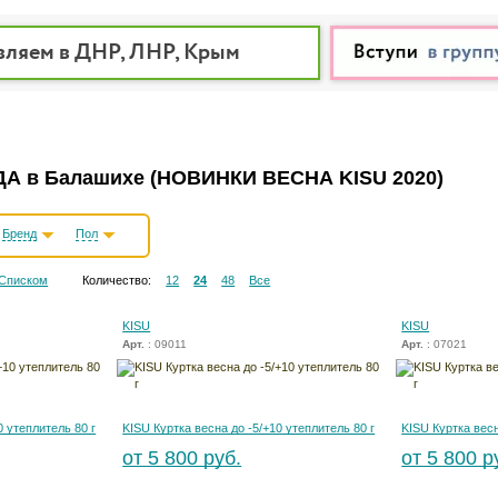
вляем в ДНР, ЛНР, Крым
А в Балашихе
(НОВИНКИ ВЕСНА KISU 2020)
Бренд
Пол
Списком
Количество:
12
24
48
Все
KISU
KISU
Арт.
: 09011
Арт.
: 07021
0 утеплитель 80 г
KISU Куртка весна до -5/+10 утеплитель 80 г
KISU Куртка весн
от 5 800 руб.
от 5 800 р