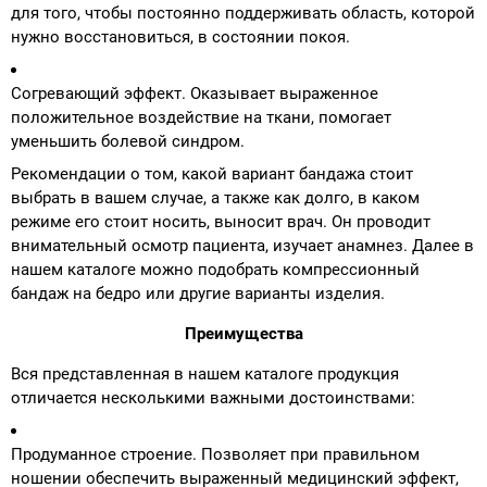
для того, чтобы постоянно поддерживать область, которой
нужно восстановиться, в состоянии покоя.
Аппараты на суставы
Согревающий эффект. Оказывает выраженное
Санитарные приспособления для
положительное воздействие на ткани, помогает
инвалидов
уменьшить болевой синдром.
Рекомендации о том, какой вариант бандажа стоит
Противопролежневые матрасы, подушки
выбрать в вашем случае, а также как долго, в каком
режиме его стоит носить, выносит врач. Он проводит
ОПОРЫ, ВЕРТИКАЛИЗАТОРЫ, Оборудование
внимательный осмотр пациента, изучает анамнез. Далее в
для ЛФК
нашем каталоге можно подобрать компрессионный
бандаж на бедро или другие варианты изделия.
Одежда ортопедическая (адаптивная) для
Преимущества
инвалидов
Вся представленная в нашем каталоге продукция
Индивидуальное изготовление
отличается несколькими важными достоинствами:
Продуманное строение. Позволяет при правильном
ношении обеспечить выраженный медицинский эффект,