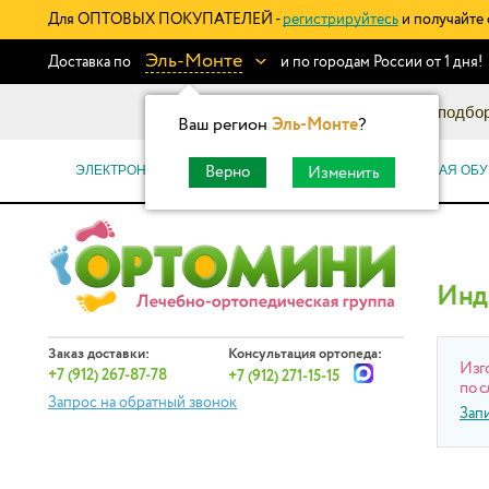
Для ОПТОВЫХ ПОКУПАТЕЛЕЙ -
регистрируйтесь
и получайте 
Эль-Монте
Доставка по
и по городам России от 1 дня!
Информационный каталог: подбор
Ваш регион
Эль-Монте
?
ЭЛЕКТРОННЫЕ СЕРТИФИКАТЫ
ОРТОПЕДИЧЕСКАЯ ОБУ
Верно
Изменить
Инд
Заказ доставки:
Консультация ортопеда:
Изг
+7 (912) 267-87-78
+7 (912) 271-15-15
по с
Запрос на обратный звонок
Зап