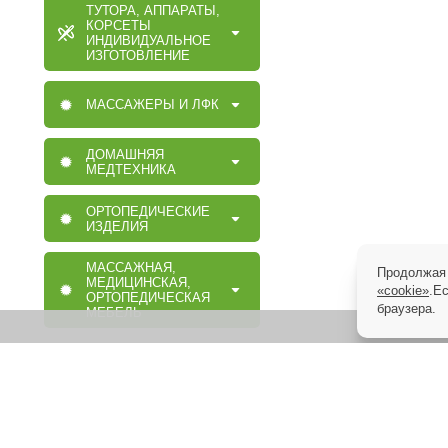
ТУТОРА, АППАРАТЫ,
КОРСЕТЫ
ИНДИВИДУАЛЬНОЕ
ИЗГОТОВЛЕНИЕ
МАССАЖЕРЫ И ЛФК
ДОМАШНЯЯ
МЕДТЕХНИКА
ОРТОПЕДИЧЕСКИЕ
ИЗДЕЛИЯ
МАССАЖНАЯ,
Продолжая 
МЕДИЦИНСКАЯ,
«cookie»
.Е
ОРТОПЕДИЧЕСКАЯ
браузера.
МЕБЕЛЬ