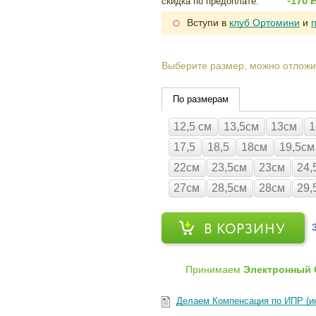
-170
скидка по предоплате:
Вступи в
клуб Ортомини
и
Выберите размер, можно отложи
По размерам
12,5 см
13,5см
13см
1
17,5
18,5
18см
19,5см
22см
23,5см
23см
24,
27см
28,5см
28см
29,
В КОРЗИНУ
Принимаем
Электронный 
Делаем Компенсация по ИПР (и