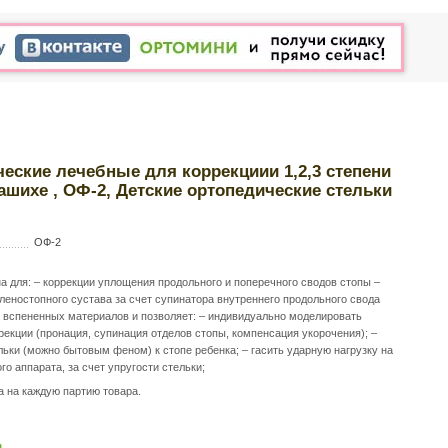
еские лечебные для коррекциии 1,2,3 степени
шихе , ОФ-2, Детские ортопедические стельки
ОФ-2
 для: – коррекции уплощения продольного и поперечного сводов стопы –
леностопного сустава за счет супинатора внутреннего продольного свода
 вспененных материалов и позволяет: – индивидуально моделировать
рекции (пронация, супинация отделов стопы, компенсация укорочения); –
ки (можно бытовым феном) к стопе ребенка; – гасить ударную нагрузку на
 аппарата, за счет упругости стельки;
а на каждую партию товара.