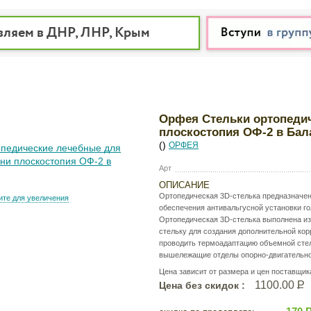
вляем в ДНР, ЛНР, Крым
Орфея Стельки ортопедич
плоскостопия ОФ-2 в Бала
()
ОРФЕЯ
Арт
ОПИСАНИЕ
Ортопедическая 3D-стелька предназначена
те для увеличения
обеспечения антивальгусной установки го
Ортопедическая 3D-стелька выполнена из
стельку для создания дополнительной кор
проводить термоадаптацию объемной стель
вышележащие отделы опорно-двигательного
Цена зависит от размера и цен поставщик
1100.00
Р
Цена без скидок :