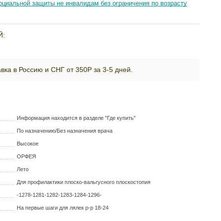
циальной защиты не инвалидам без ограничения по возрасту
Й:
вка в Россию и СНГ от 350Р за 3-5 дней.
Информация находится в разделе "Где купить"
По назначению/Без назначения врача
Высокое
ОРФЕЯ
Лето
Для профилактики плоско-вальгусного плоскостопия
-1278-1281-1282-1283-1284-1296-
На первые шаги для лялек р-р 18-24