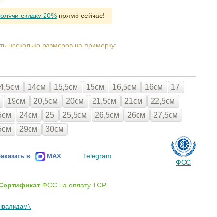
Р
получи скидку 20%
прямо сейчас!
ть несколько размеров на примерку:
4,5см
14см
15,5см
15см
16,5см
16см
17
19см
20,5см
20см
21,5см
21см
22,5см
5см
24см
25
25,5см
26,5см
26см
27,5см
5см
29см
30см
Telegram
Заказать в
MAX
ФСС
Сертификат
ФСС на оплату ТСР.
нвалидам).