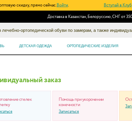
оптовую скидку, прямо сейчас.
Войти
.
Вступай в Клуб
Доставка в Казахстан, Белоруссию, СНГ от 350
 лечебно-ортопедической обуви по замерам, а также индивидуа
ВЬ
ДЕТСКАЯ ОДЕЖДА
ОРТОПЕДИЧЕСКИЕ ИЗДЕЛИЯ
ивидуальный заказ
отовление стелек
Помощь при укорочении
Ост
лепку
конечности
Зап
исаться
Записаться