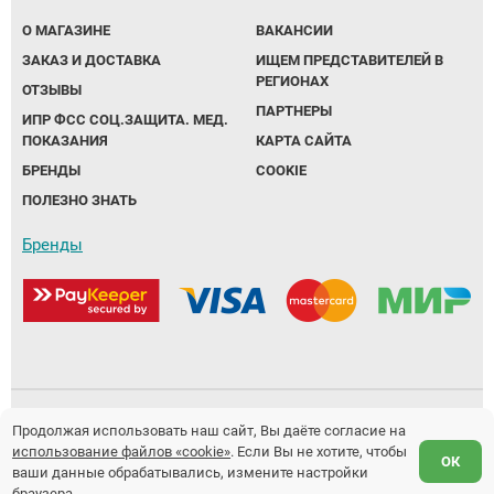
О МАГАЗИНЕ
ВАКАНСИИ
Аппараты на суставы
ЗАКАЗ И ДОСТАВКА
ИЩЕМ ПРЕДСТАВИТЕЛЕЙ В
РЕГИОНАХ
ОТЗЫВЫ
Санитарные приспособления для
ПАРТНЕРЫ
ИПР ФСС СОЦ.ЗАЩИТА. МЕД.
инвалидов
ПОКАЗАНИЯ
КАРТА САЙТА
БРЕНДЫ
COOKIE
Противопролежневые матрасы, подушки
ПОЛЕЗНО ЗНАТЬ
ОПОРЫ, ВЕРТИКАЛИЗАТОРЫ, Оборудование
Бренды
для ЛФК
Одежда ортопедическая (адаптивная) для
инвалидов
Индивидуальное изготовление
Политика обработки персональных данных
Продолжая использовать наш сайт, Вы даёте согласие на
использование файлов «cookie»
. Если Вы не хотите, чтобы
Предложение не является публичной офертой.
ОК
ваши данные обрабатывались, измените настройки
Разработка и продвижение сайтов
Fanky.ru
браузера.