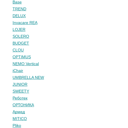
Base
TREND
DELUX
Invacare REA
LOJER
SOLERO
BUDGET
CLOU
OPTIMUS
NEMO Vertical
iChair
UMBRELLA NEW
JUNIOR
SWEETY
Реботек
ОРТОНИКА
Армед
MITICO
Pliko