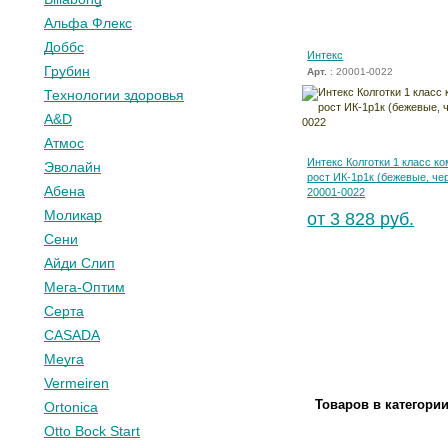
Альфа Флекс
Доббс
Интекс
Грубин
Арт.
: 20001-0022
Технологии здоровья
A&D
Атмос
Интекс Колготки 1 класс ко
Эволайн
рост ИК-1р1к (бежевые, че
Абена
20001-0022
Моликар
от 3 828 руб.
Сени
Айди Слип
Мега-Оптим
Серта
CASADA
Meyra
Vermeiren
Товаров в категори
Ortonica
Otto Bock Start