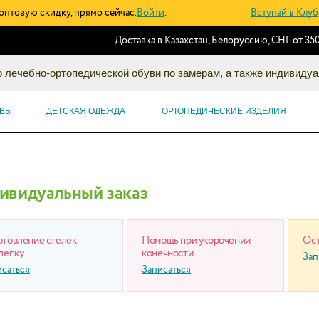
оптовую скидку, прямо сейчас.
Войти
.
Вступай в Клуб
Доставка в Казахстан, Белоруссию, СНГ от 350
 лечебно-ортопедической обуви по замерам, а также индивидуа
ВЬ
ДЕТСКАЯ ОДЕЖДА
ОРТОПЕДИЧЕСКИЕ ИЗДЕЛИЯ
ивидуальный заказ
отовление стелек
Помощь при укорочении
Ост
лепку
конечности
Зап
исаться
Записаться