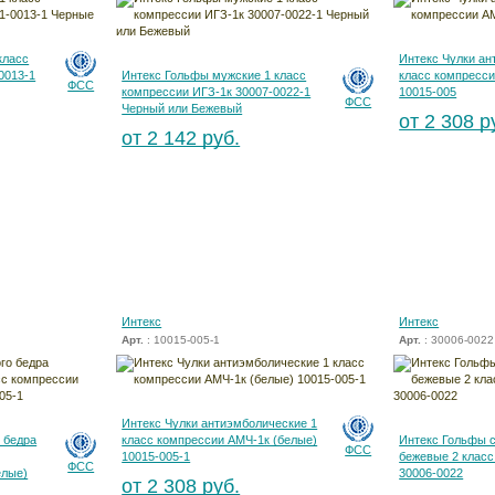
класс
Интекс Чулки ан
0013-1
Интекс Гольфы мужские 1 класс
класс компресси
ФСС
компрессии ИГЗ-1к 30007-0022-1
10015-005
ФСС
Черный или Бежевый
от 2 308 р
от 2 142 руб.
Интекс
Интекс
Арт.
: 10015-005-1
Арт.
: 30006-0022
Интекс Чулки антиэмболические 1
 бедра
класс компрессии АМЧ-1к (белые)
Интекс Гольфы 
ФСС
10015-005-1
бежевые 2 класс
ФСС
елые)
30006-0022
от 2 308 руб.