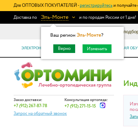
Для ОПТОВЫХ ПОКУПАТЕЛЕЙ -
регистрируйтесь
и получайте 
Эль-Монте
Доставка по
и по городам России от 1 дня!
Информационный каталог: подбор
Ваш регион
Эль-Монте
?
ЭЛЕКТРОННЫЕ СЕРТИФИКАТЫ
ОРТОПЕДИЧЕСКАЯ ОБУ
Верно
Изменить
Инд
Заказ доставки:
Консультация ортопеда:
Изг
+7 (912) 267-87-78
+7 (912) 271-15-15
по с
Запрос на обратный звонок
Зап