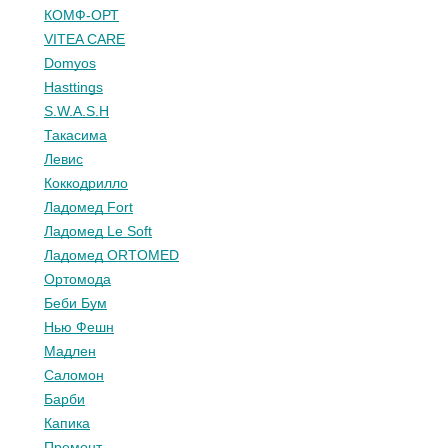
КОМФ-ОРТ
VITEA CARE
Domyos
Hasttings
S.W.A.S.H
Такасима
Левис
Коккодрилло
Ладомед Fort
Ладомед Le Soft
Ладомед ORTOMED
Ортомода
Беби Бум
Нью Фешн
Мадлен
Саломон
Барби
Капика
Премонт