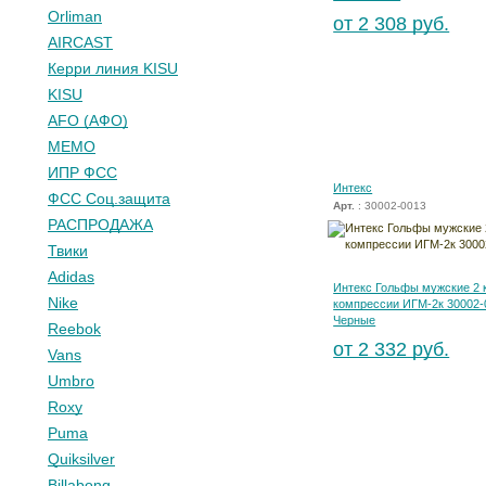
Orliman
от 2 308 руб.
AIRCAST
Керри линия KISU
KISU
AFO (АФО)
МЕМО
ИПР ФСС
Интекс
ФСС Соц.защита
Арт.
: 30002-0013
РАСПРОДАЖА
Твики
Adidas
Интекс Гольфы мужские 2 
Nike
компрессии ИГМ-2к 30002-
Черные
Reebok
от 2 332 руб.
Vans
Umbro
Roxy
Puma
Quiksilver
Billabong