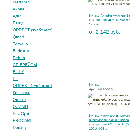
Медикал
Айова
АДМ
Интекс Гольфы мужские 1 
компрессии ИГМ-1к 30001-
Barry
Черные
ORDECT (турбокаст)
от 2 142 руб.
Qmed
Тофино
Бебетом
Rehab
СП БРЕЙСЫ
BILLY
RT
Интекс
ORDEKT (турбокаст)
Арт.
: 10016-005-1
Кивикедс
Орлетт
ОЛИМП
Бос Орто
Интекс Чулки для широкого
PROCARE
антиэмболические 1 класс
компрессии АМЧ-EW-1к (б
DonJoy
10016-005-1