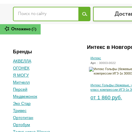
Доста
Отложено (
0
)
Интекс в Новгор
Бренды
Интекс
АКВЕЛЛА
Арт.
: 30003-0022
ОГОНЕК
Я МОГУ
Митчелл
Интекс Гольфы (бежевые, 
Персей
класс компрессии ИГ3-1к 
Медвежонок
от 1 860 руб.
Эко Стар
Тривес
Ортотитан
Ортобум
Талус шина Шанца