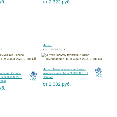
уб.
от 2 322 руб.
Интекс
-1
Арт.
: 30002-0013-1
Интекс Гольфы мужские 2 класс
ужские 2 класс
компрессии ИГМ-2к 30002-0013-1
ФСС
2к 30008-0022-1
Черные
ФСС
евый
от 2 332 руб.
уб.