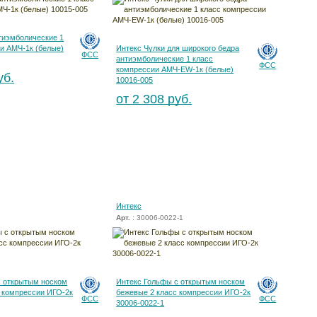
тиэмболические 1
и АМЧ-1к (белые)
Интекс Чулки для широкого бедра
ФСС
антиэмболические 1 класс
ФСС
компрессии АМЧ-EW-1к (белые)
уб.
10016-005
от 2 308 руб.
Интекс
Арт.
: 30006-0022-1
с открытым носком
Интекс Гольфы с открытым носком
 компрессии ИГО-2к
бежевые 2 класс компрессии ИГО-2к
ФСС
ФСС
30006-0022-1