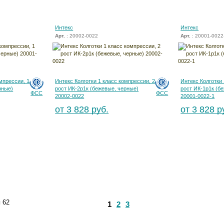
Интекс
Интекс
Арт.
: 20002-0022
Арт.
: 20001-0022
мпрессии, 1
Интекс Колготки 1 класс компрессии, 2
Интекс Колготки 
рные)
рост ИК-2р1к (бежевые, черные)
рост ИК-1р1к (б
ФСС
ФСС
20002-0022
20001-0022-1
от 3 828 руб.
от 3 828 р
и
62
1
2
3