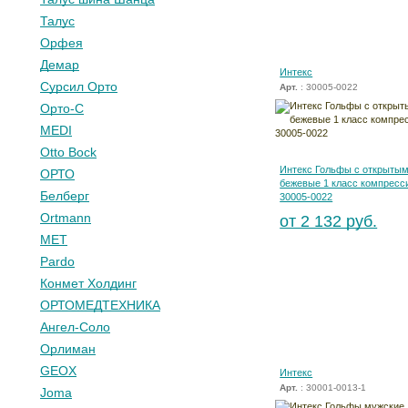
Талус
Орфея
Демар
Интекс
Сурсил Орто
Арт.
: 30005-0022
Орто-С
MEDI
Otto Bock
Интекс Гольфы с открыты
ОРТО
бежевые 1 класс компресс
Белберг
30005-0022
Ortmann
от 2 132 руб.
МЕТ
Pardo
Конмет Холдинг
ОРТОМЕДТЕХНИКА
Ангел-Соло
Орлиман
GEOX
Интекс
Арт.
: 30001-0013-1
Joma