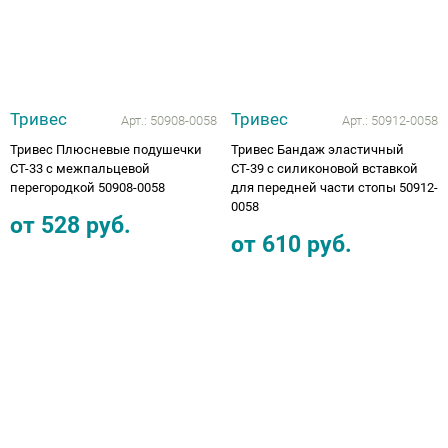
Тривес
Тривес
Арт.:
50908-0058
Арт.:
50912-0058
Тривес Плюсневые подушечки
Тривес Бандаж эластичный
СТ-33 с межпальцевой
СТ-39 с силиконовой вставкой
перегородкой 50908-0058
для передней части стопы 50912-
0058
от
528
руб.
от
610
руб.