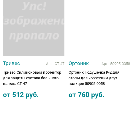
Аппараты на суставы
Санитарные приспособления для
инвалидов
Противопролежневые матрасы, подушки
Тривес
Ортоник
ОПОРЫ, ВЕРТИКАЛИЗАТОРЫ, Оборудование
Арт.:
СТ-47
Арт.:
50905-0058
для ЛФК
Тривес Силиконовый протектор
Ортоник Подушечка К-2 для
для защиты сустава большого
стопы для коррекции двух
пальца СТ-47
пальцев 50905-0058
Одежда ортопедическая (адаптивная) для
инвалидов
от
512
руб.
от
760
руб.
Индивидуальное изготовление