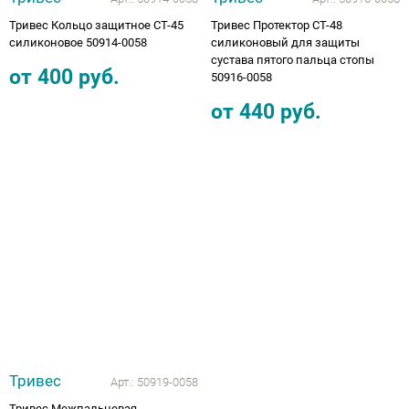
Тривес Кольцо защитное СТ-45
Тривес Протектор СТ-48
силиконовое 50914-0058
силиконовый для защиты
сустава пятого пальца стопы
от
400
руб.
50916-0058
от
440
руб.
Тривес
Арт.:
50919-0058
Тривес Межпальцевая