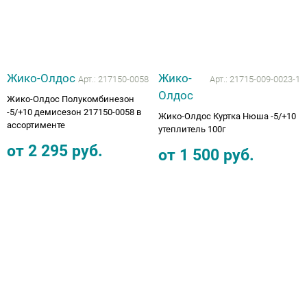
Аппараты на суставы
Санитарные приспособления для
Жико-Олдос
Жико-
инвалидов
Арт.:
217150-0058
Арт.:
21715-009-0023-1
Олдос
Жико-Олдос Полукомбинезон
Противопролежневые матрасы, подушки
-5/+10 демисезон 217150-0058 в
Жико-Олдос Куртка Нюша -5/+10
ассортименте
утеплитель 100г
ОПОРЫ, ВЕРТИКАЛИЗАТОРЫ, Оборудование
от
2 295
руб.
от
1 500
руб.
для ЛФК
Одежда ортопедическая (адаптивная) для
инвалидов
Индивидуальное изготовление