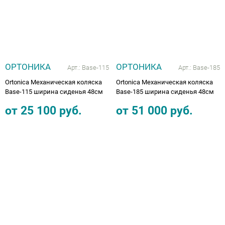
Аппараты на суставы
Санитарные приспособления для
инвалидов
ОРТОНИКА
ОРТОНИКА
Арт.:
Base-115
Арт.:
Base-185
Противопролежневые матрасы, подушки
Ortonica Механическая коляска
Ortonica Механическая коляска
Base-115 ширина сиденья 48см
Base-185 ширина сиденья 48см
ОПОРЫ, ВЕРТИКАЛИЗАТОРЫ, Оборудование
от
25 100
руб.
от
51 000
руб.
для ЛФК
Одежда ортопедическая (адаптивная) для
инвалидов
Индивидуальное изготовление