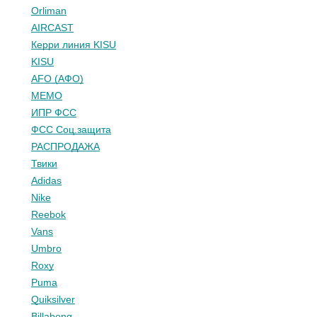
Orliman
AIRCAST
Керри линия KISU
KISU
AFO (АФО)
МЕМО
ИПР ФСС
ФСС Соц.защита
РАСПРОДАЖА
Твики
Adidas
Nike
Reebok
Vans
Umbro
Roxy
Puma
Quiksilver
Billabong