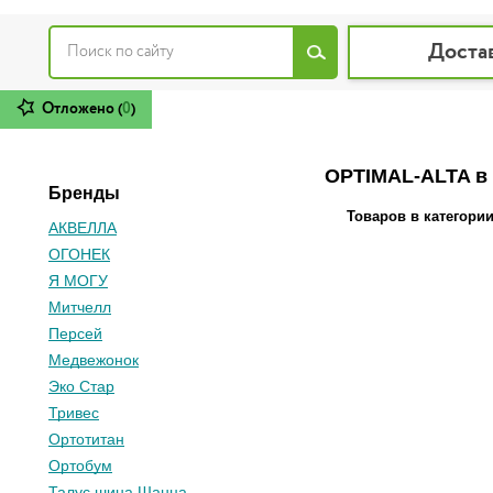
Доста
Отложено (
0
)
OPTIMAL-ALTA в
Бренды
Товаров в категори
АКВЕЛЛА
ОГОНЕК
Я МОГУ
Митчелл
Персей
Медвежонок
Эко Стар
Тривес
Ортотитан
Ортобум
Талус шина Шанца