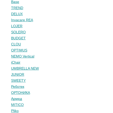
Base
TREND
DELUX
Invacare REA
LOJER
SOLERO
BUDGET
CLOU
OPTIMUS
NEMO Vertical
iChair
UMBRELLA NEW
JUNIOR
SWEETY
Реботек
ОРТОНИКА
Армед
MITICO
Pliko