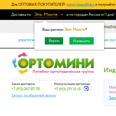
Для ОПТОВЫХ ПОКУПАТЕЛЕЙ -
регистрируйтесь
и получайте 
Эль-Монте
Доставка по
и по городам России от 1 дня!
Информационный каталог: подбор
Ваш регион
Эль-Монте
?
ЭЛЕКТРОННЫЕ СЕРТИФИКАТЫ
ОРТОПЕДИЧЕСКАЯ ОБУ
Верно
Изменить
Инд
Заказ доставки:
Консультация ортопеда:
Изг
+7 (912) 267-87-78
+7 (912) 271-15-15
по с
Запрос на обратный звонок
Зап