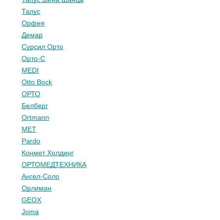
Талус
Орфея
Демар
Сурсил Орто
Орто-С
MEDI
Otto Bock
ОРТО
Белберг
Ortmann
МЕТ
Pardo
Конмет Холдинг
ОРТОМЕДТЕХНИКА
Ангел-Соло
Орлиман
GEOX
Joma