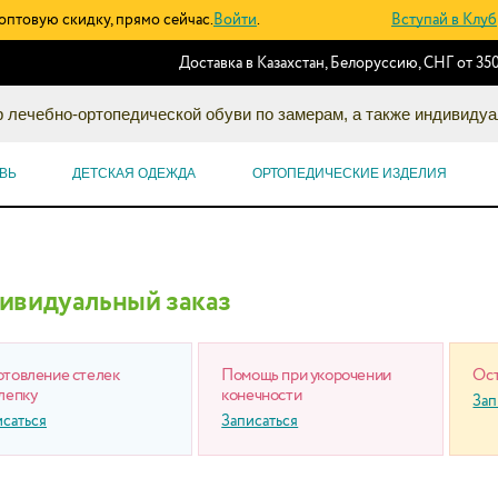
оптовую скидку, прямо сейчас.
Войти
.
Вступай в Клуб
Доставка в Казахстан, Белоруссию, СНГ от 350
 лечебно-ортопедической обуви по замерам, а также индивидуа
ВЬ
ДЕТСКАЯ ОДЕЖДА
ОРТОПЕДИЧЕСКИЕ ИЗДЕЛИЯ
ивидуальный заказ
отовление стелек
Помощь при укорочении
Ост
лепку
конечности
Зап
исаться
Записаться