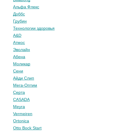
Альфа Флекс
Доббс
Грубин
Технологии здоровья
A&D
Атмос
Эволайн
Абена
Моликар
Сени
Айди Слип
Мега-Оптим
Серта
CASADA
Meyra
Vermeiren
Ortonica
Otto Bock Start