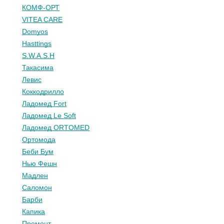
КОМФ-ОРТ
VITEA CARE
Domyos
Hasttings
S.W.A.S.H
Такасима
Левис
Коккодрилло
Ладомед Fort
Ладомед Le Soft
Ладомед ORTOMED
Ортомода
Беби Бум
Нью Фешн
Мадлен
Саломон
Барби
Капика
Премонт