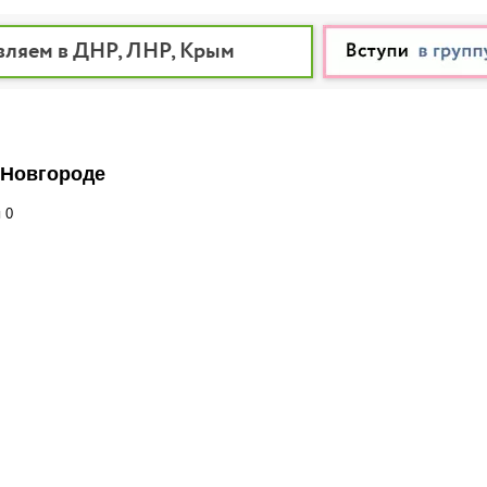
вляем в ДНР, ЛНР, Крым
 Новгороде
и
0