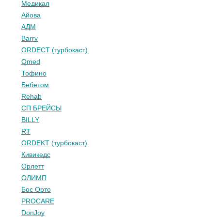
Медикал
Айова
АДМ
Barry
ORDECT (турбокаст)
Qmed
Тофино
Бебетом
Rehab
СП БРЕЙСЫ
BILLY
RT
ORDEKT (турбокаст)
Кивикедс
Орлетт
ОЛИМП
Бос Орто
PROCARE
DonJoy