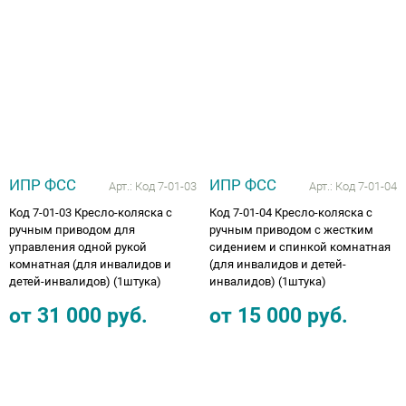
Аппараты на суставы
Санитарные приспособления для
инвалидов
Противопролежневые матрасы, подушки
ИПР ФСС
ИПР ФСС
Арт.:
Код 7-01-03
Арт.:
Код 7-01-04
ОПОРЫ, ВЕРТИКАЛИЗАТОРЫ, Оборудование
Код 7-01-03 Кресло-коляска с
Код 7-01-04 Кресло-коляска с
для ЛФК
ручным приводом для
ручным приводом с жестким
управления одной рукой
сидением и спинкой комнатная
Одежда ортопедическая (адаптивная) для
комнатная (для инвалидов и
(для инвалидов и детей-
детей-инвалидов) (1штука)
инвалидов) (1штука)
инвалидов
от
31 000
руб.
от
15 000
руб.
Индивидуальное изготовление