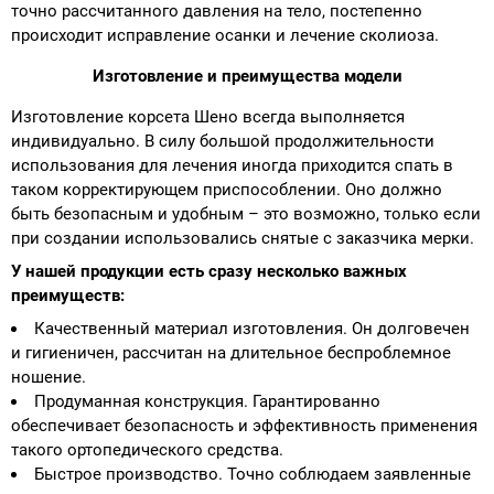
точно рассчитанного давления на тело, постепенно
происходит исправление осанки и лечение сколиоза.
Аппараты на суставы
Изготовление и преимущества модели
Санитарные приспособления для
Изготовление корсета Шено всегда выполняется
инвалидов
индивидуально. В силу большой продолжительности
использования для лечения иногда приходится спать в
Противопролежневые матрасы, подушки
таком корректирующем приспособлении. Оно должно
быть безопасным и удобным – это возможно, только если
ОПОРЫ, ВЕРТИКАЛИЗАТОРЫ, Оборудование
при создании использовались снятые с заказчика мерки.
для ЛФК
У нашей продукции есть сразу несколько важных
преимуществ:
Одежда ортопедическая (адаптивная) для
Качественный материал изготовления. Он долговечен
инвалидов
и гигиеничен, рассчитан на длительное беспроблемное
ношение.
Продуманная конструкция. Гарантированно
Индивидуальное изготовление
обеспечивает безопасность и эффективность применения
такого ортопедического средства.
Быстрое производство. Точно соблюдаем заявленные