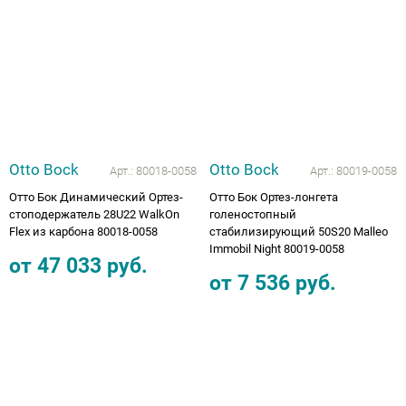
Otto Bock
Otto Bock
Арт.:
80018-0058
Арт.:
80019-0058
Отто Бок Динамический Ортез-
Отто Бок Ортез-лонгета
стоподержатель 28U22 WalkOn
голеностопный
Flex из карбона 80018-0058
стабилизирующий 50S20 Malleo
Immobil Night 80019-0058
от
47 033
руб.
от
7 536
руб.