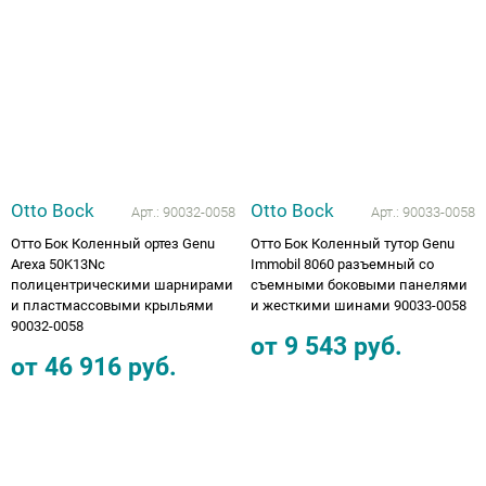
Аппараты на суставы
Санитарные приспособления для
инвалидов
Противопролежневые матрасы, подушки
Otto Bock
Otto Bock
Арт.:
90032-0058
Арт.:
90033-0058
ОПОРЫ, ВЕРТИКАЛИЗАТОРЫ, Оборудование
Отто Бок Коленный ортез Genu
Отто Бок Коленный тутор Genu
для ЛФК
Arexa 50K13Nc
Immobil 8060 разъемный cо
полицентрическими шарнирами
съемными боковыми панелями
и пластмассовыми крыльями
и жесткими шинами 90033-0058
Одежда ортопедическая (адаптивная) для
90032-0058
инвалидов
от
9 543
руб.
от
46 916
руб.
Индивидуальное изготовление