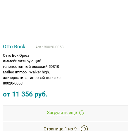
Otto Bock
Арт.:
80020-0058
Отто Бок Ортез
иммобилизирующий
голеностопный высокий 50S10
Malleo Immobil Walker high,
альтернатива гипсовой повязке
80020-0058
от
11 356
руб.
Загрузить ещё
Страница
1
из
9