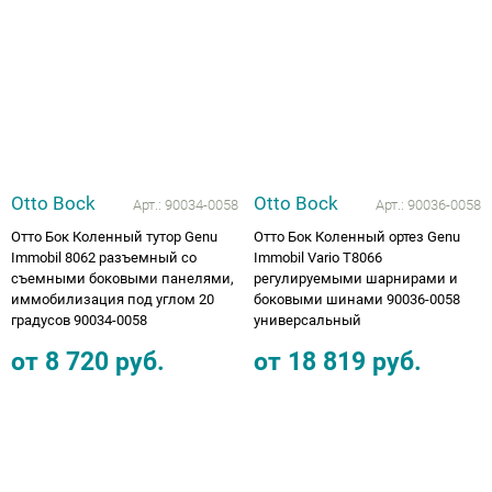
Otto Bock
Otto Bock
Арт.:
90034-0058
Арт.:
90036-0058
Отто Бок Коленный тутор Genu
Отто Бок Коленный ортез Genu
Immobil 8062 разъемный cо
Immobil Vario Т8066
съемными боковыми панелями,
регулируемыми шарнирами и
иммобилизация под углом 20
боковыми шинами 90036-0058
градусов 90034-0058
универсальный
от
8 720
руб.
от
18 819
руб.