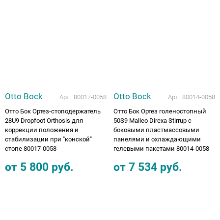
Otto Bock
Otto Bock
Арт.:
80017-0058
Арт.:
80014-0058
Отто Бок Ортез-стоподержатель
Отто Бок Ортез голеностопный
28U9 Dropfoot Orthosis для
50S9 Malleo Direxa Stirrup с
коррекции положения и
боковыми пластмассовыми
стабилизации при "конской"
панелями и охлаждающими
стопе 80017-0058
гелевыми пакетами 80014-0058
от
5 800
руб.
от
7 534
руб.