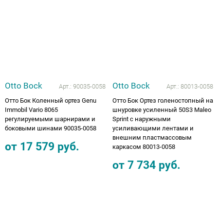
Otto Bock
Otto Bock
Арт.:
90035-0058
Арт.:
80013-0058
Отто Бок Коленный ортез Genu
Отто Бок Ортез голеностопный на
Immobil Vario 8065
шнуровке усиленный 50S3 Maleo
регулируемыми шарнирами и
Sprint с наружными
боковыми шинами 90035-0058
усиливающими лентами и
внешним пластмассовым
от
17 579
руб.
каркасом 80013-0058
от
7 734
руб.