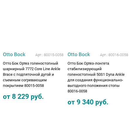
Otto Bock
Otto Bock
Арт.:
80015-0058
Арт.:
80016-0058
Отто Бок Ортез голеностопный
Отто Бок Ортез-лонгета
шарнирный 7772 Core Line Ankle
стабилизирующий
Brace с подпяточной дугой и
голеностопный 50S1 Dyna Ankle
съемным согревающим
для создания функционально-
покрытием 80015-0058
выгодного положения стопы
80016-0058
от
8 229
руб.
от
9 340
руб.