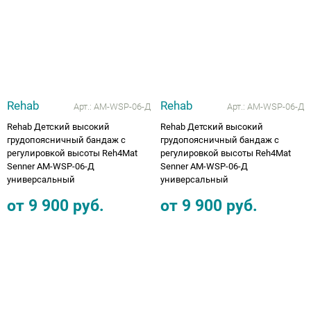
Аппараты на суставы
Санитарные приспособления для
инвалидов
Rehab
Rehab
Арт.:
AM-WSP-06-Д
Арт.:
AM-WSP-06-Д
Противопролежневые матрасы, подушки
Rehab Детский высокий
Rehab Детский высокий
грудопоясничный бандаж с
грудопоясничный бандаж с
ОПОРЫ, ВЕРТИКАЛИЗАТОРЫ, Оборудование
регулировкой высоты Reh4Mat
регулировкой высоты Reh4Mat
для ЛФК
Senner AM-WSP-06-Д
Senner AM-WSP-06-Д
универсальный
универсальный
Одежда ортопедическая (адаптивная) для
от
9 900
руб.
от
9 900
руб.
инвалидов
Индивидуальное изготовление