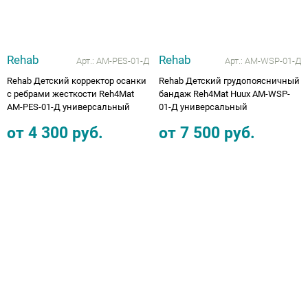
Rehab
Rehab
Арт.:
AM-PES-01-Д
Арт.:
AM-WSP-01-Д
Rehab Детский корректор осанки
Rehab Детский грудопоясничный
с ребрами жесткости Reh4Mat
бандаж Reh4Mat Huux AM-WSP-
AM-PES-01-Д универсальный
01-Д универсальный
от
4 300
руб.
от
7 500
руб.