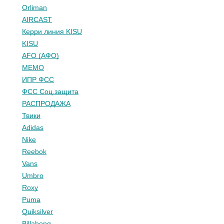
Orliman
AIRCAST
Керри линия KISU
KISU
AFO (АФО)
МЕМО
ИПР ФСС
ФСС Соц.защита
РАСПРОДАЖА
Твики
Adidas
Nike
Reebok
Vans
Umbro
Roxy
Puma
Quiksilver
Billabong