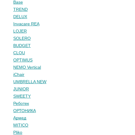
Base
TREND
DELUX
Invacare REA
LOJER
SOLERO
BUDGET
CLOU
OPTIMUS
NEMO Vertical
iChair
UMBRELLA NEW
JUNIOR
SWEETY
Реботек
ОРТОНИКА
Армед
MITICO
Pliko