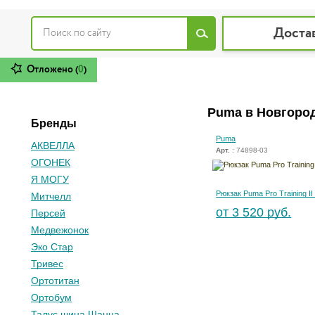
Доста
Отложено (
0
)
Puma в Новгоро
Бренды
Puma
АКВЕЛЛА
Арт.
: 74898-03
ОГОНЕК
Я МОГУ
Рюкзак Puma Pro Training II
Митчелл
от 3 520 руб.
Персей
Медвежонок
Эко Стар
Тривес
Ортотитан
Ортобум
Талус шина Шанца