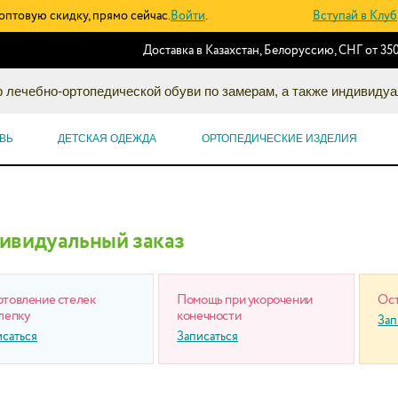
оптовую скидку, прямо сейчас.
Войти
.
Вступай в Клуб
Доставка в Казахстан, Белоруссию, СНГ от 350
 лечебно-ортопедической обуви по замерам, а также индивидуа
ВЬ
ДЕТСКАЯ ОДЕЖДА
ОРТОПЕДИЧЕСКИЕ ИЗДЕЛИЯ
ивидуальный заказ
отовление стелек
Помощь при укорочении
Ост
лепку
конечности
Зап
исаться
Записаться