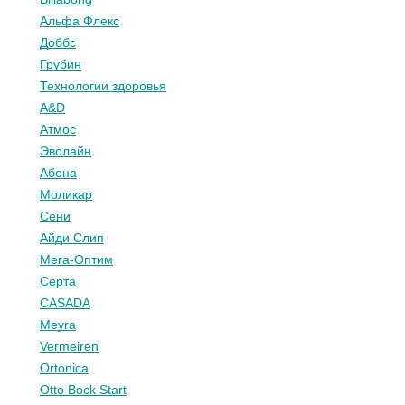
Альфа Флекс
Доббс
Грубин
Технологии здоровья
A&D
Атмос
Эволайн
Абена
Моликар
Сени
Айди Слип
Мега-Оптим
Серта
CASADA
Meyra
Vermeiren
Ortonica
Otto Bock Start