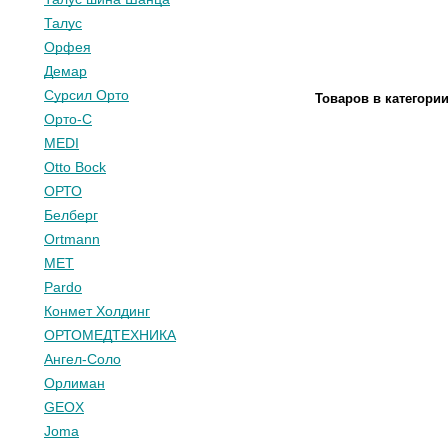
Талус
Орфея
Демар
Сурсил Орто
Товаров в категори
Орто-С
MEDI
Otto Bock
ОРТО
Белберг
Ortmann
МЕТ
Pardo
Конмет Холдинг
ОРТОМЕДТЕХНИКА
Ангел-Соло
Орлиман
GEOX
Joma