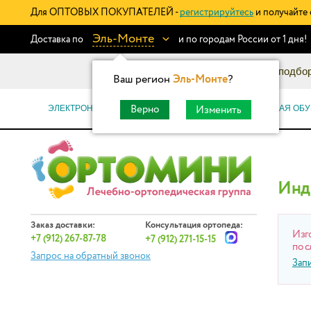
Для ОПТОВЫХ ПОКУПАТЕЛЕЙ -
регистрируйтесь
и получайте 
Эль-Монте
Доставка по
и по городам России от 1 дня!
Информационный каталог: подбор
Ваш регион
Эль-Монте
?
ЭЛЕКТРОННЫЕ СЕРТИФИКАТЫ
ОРТОПЕДИЧЕСКАЯ ОБУ
Верно
Изменить
Инд
Заказ доставки:
Консультация ортопеда:
Изг
+7 (912) 267-87-78
+7 (912) 271-15-15
по с
Запрос на обратный звонок
Зап