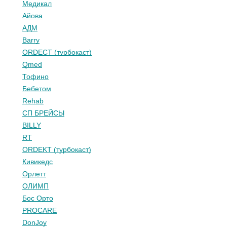
Медикал
Айова
АДМ
Barry
ORDECT (турбокаст)
Qmed
Тофино
Бебетом
Rehab
СП БРЕЙСЫ
BILLY
RT
ORDEKT (турбокаст)
Кивикедс
Орлетт
ОЛИМП
Бос Орто
PROCARE
DonJoy