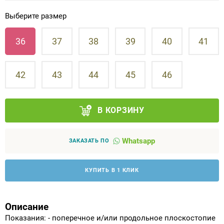
Выберите размер
Аппараты на суставы
36
37
38
39
40
41
Санитарные приспособления для
инвалидов
42
43
44
45
46
Противопролежневые матрасы, подушки
ОПОРЫ, ВЕРТИКАЛИЗАТОРЫ, Оборудование
В КОРЗИНУ
для ЛФК
Whatsapp
ЗАКАЗАТЬ ПО
Одежда ортопедическая (адаптивная) для
инвалидов
КУПИТЬ В 1 КЛИК
Индивидуальное изготовление
Описание
Показания: - поперечное и/или продольное плоскостопие