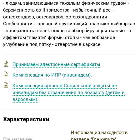
- людям, занимающимся тяжелым физическим трудом -
беременность со II триместра - избыточный вес -
остеохондроз, остеоартроз, остеохондропатия
Особенности: - прочный пружинящий пластиковый каркас
- поверхность стелек покрыта абсорбирующей тканью - с
эффектом "памяти" формы стопы - чашеобразное
углубление под пятку - отверстие в каркасе
Принимаем электронные сертификаты
Компенсация по ИПР (инвалидам).
Компенсация органов Социальной защиты не
инвалидам без ограничения по возрасту (детям и
взрослым).
Характеристики
Информация находится в
Где магазины
разделе "Где купить"