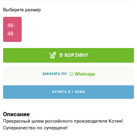
Выберите размер
Аппараты на суставы
46-
Санитарные приспособления для
48
инвалидов
Противопролежневые матрасы, подушки
В КОРЗИНУ
ОПОРЫ, ВЕРТИКАЛИЗАТОРЫ, Оборудование
для ЛФК
Whatsapp
ЗАКАЗАТЬ ПО
Одежда ортопедическая (адаптивная) для
КУПИТЬ В 1 КЛИК
инвалидов
Индивидуальное изготовление
Описание
Прекрасный шлем российского производителя Котик!
Суперкачество по суперцене!