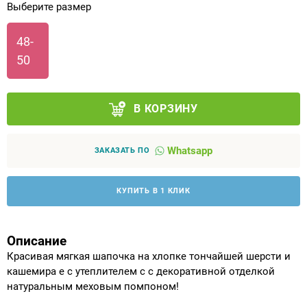
Выберите размер
Аппараты на суставы
48-
50
Санитарные приспособления для
инвалидов
В КОРЗИНУ
Противопролежневые матрасы, подушки
ОПОРЫ, ВЕРТИКАЛИЗАТОРЫ, Оборудование
Whatsapp
ЗАКАЗАТЬ ПО
для ЛФК
КУПИТЬ В 1 КЛИК
Одежда ортопедическая (адаптивная) для
инвалидов
Описание
Индивидуальное изготовление
Красивая мягкая шапочка на хлопке тончайшей шерсти и
кашемира е с утеплителем с с декоративной отделкой
натуральным меховым помпоном!