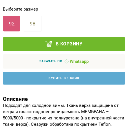
Выберите размер
Аппараты на суставы
92
98
Санитарные приспособления для
инвалидов
В КОРЗИНУ
Противопролежневые матрасы, подушки
Whatsapp
ОПОРЫ, ВЕРТИКАЛИЗАТОРЫ, Оборудование
ЗАКАЗАТЬ ПО
для ЛФК
КУПИТЬ В 1 КЛИК
Одежда ортопедическая (адаптивная) для
инвалидов
Описание
Индивидуальное изготовление
Подходят для холодной зимы. Ткань верха защищена от
ветра и влаги: водонепроницаемость МЕМБРАНА –
5000/5000 - покрытие из полиуретана (на внутренней части
ткани верха). Снаружи обработана покрытием Teflon.