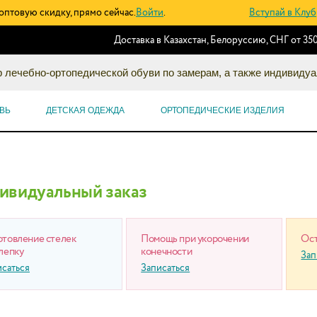
оптовую скидку, прямо сейчас.
Войти
.
Вступай в Клуб
Доставка в Казахстан, Белоруссию, СНГ от 350
 лечебно-ортопедической обуви по замерам, а также индивидуа
ВЬ
ДЕТСКАЯ ОДЕЖДА
ОРТОПЕДИЧЕСКИЕ ИЗДЕЛИЯ
ивидуальный заказ
отовление стелек
Помощь при укорочении
Ост
лепку
конечности
Зап
исаться
Записаться