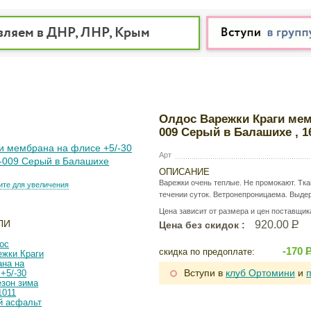
вляем в ДНР, ЛНР, Крым
Олдос Варежки Краги мемб
009 Серый в Балашихе , 1
Арт
ОПИСАНИЕ
Варежки очень теплые. Не промокают. Тка
те для увеличения
течении суток. Ветронепроницаема. Выде
Цена зависит от размера и цен поставщик
ЛИ
920.00
Р
Цена без скидок :
-170
скидка по предоплате:
Вступи в
клуб Ортомини
и