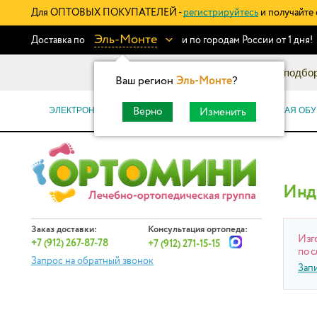
Для ОПТОВЫХ ПОКУПАТЕЛЕЙ -
регистрируйтесь
и получайте 
Эль-Монте
Доставка по
и по городам России от 1 дня!
Информационный каталог: подбор
Ваш регион
Эль-Монте
?
ЭЛЕКТРОННЫЕ СЕРТИФИКАТЫ
ОРТОПЕДИЧЕСКАЯ ОБУ
Верно
Изменить
Инд
Заказ доставки:
Консультация ортопеда:
Изг
+7 (912) 267-87-78
+7 (912) 271-15-15
по с
Запрос на обратный звонок
Зап