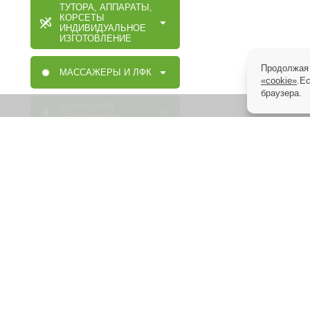
ТУТОРА, АППАРАТЫ,
КОРСЕТЫ
ИНДИВИДУАЛЬНОЕ
ИЗГОТОВЛЕНИЕ
Продолжая 
МАССАЖЕРЫ И ЛФК
«cookie»
.Е
браузера.
ДОМАШНЯЯ
МЕДТЕХНИКА
ОРТОПЕДИЧЕСКИЕ
ИЗДЕЛИЯ
МАССАЖНАЯ,
МЕДИЦИНСКАЯ,
ОРТОПЕДИЧЕСКАЯ
МЕБЕЛЬ