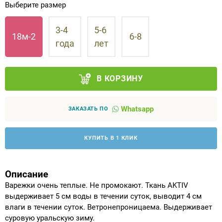
Выберите размер
Аппараты на суставы
3-4
5-6
18м-2
6-8
года
лет
Санитарные приспособления для
инвалидов
В КОРЗИНУ
Противопролежневые матрасы, подушки
ОПОРЫ, ВЕРТИКАЛИЗАТОРЫ, Оборудование
Whatsapp
ЗАКАЗАТЬ ПО
для ЛФК
КУПИТЬ В 1 КЛИК
Одежда ортопедическая (адаптивная) для
инвалидов
Описание
Индивидуальное изготовление
Варежки очень теплые. Не промокают. Ткань AKTIV
выдерживает 5 см воды в течении суток, выводит 4 см
влаги в течении суток. Ветронепроницаема. Выдерживает
суровую уральскую зиму.