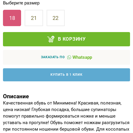
Выберите размер
Аппараты на суставы
18
21
22
Санитарные приспособления для
инвалидов
В КОРЗИНУ
Противопролежневые матрасы, подушки
Whatsapp
ЗАКАЗАТЬ ПО
ОПОРЫ, ВЕРТИКАЛИЗАТОРЫ, Оборудование
для ЛФК
КУПИТЬ В 1 КЛИК
Одежда ортопедическая (адаптивная) для
инвалидов
Описание
Качественная обувь от Минимена! Красивая, полезная,
Индивидуальное изготовление
цена низкая! Глубокая посадка, большие супинаторы
помогут правильно формироваться ножке и меньше
уставать на прогулке! Обувь поможет ножкам разгрузиться
при постоянном ношении берцовой обуви. Для косолапых