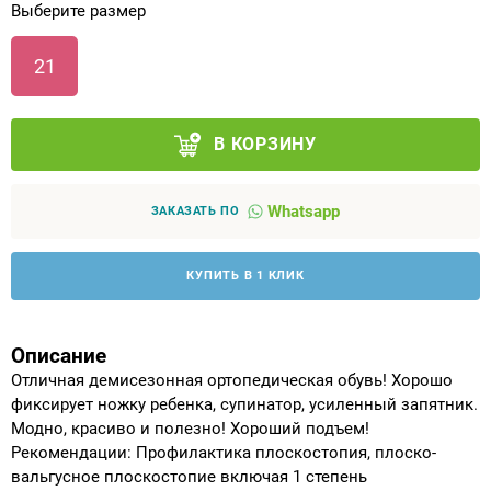
Выберите размер
Аппараты на суставы
21
Санитарные приспособления для
инвалидов
В КОРЗИНУ
Противопролежневые матрасы, подушки
Whatsapp
ЗАКАЗАТЬ ПО
ОПОРЫ, ВЕРТИКАЛИЗАТОРЫ, Оборудование
для ЛФК
КУПИТЬ В 1 КЛИК
Одежда ортопедическая (адаптивная) для
инвалидов
Описание
Отличная демисезонная ортопедическая обувь! Хорошо
Индивидуальное изготовление
фиксирует ножку ребенка, супинатор, усиленный запятник.
Модно, красиво и полезно! Хороший подъем!
Рекомендации: Профилактика плоскостопия, плоско-
вальгусное плоскостопие включая 1 степень