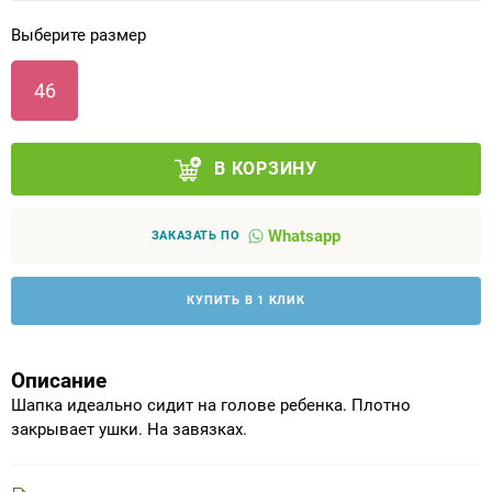
Выберите размер
Аппараты на суставы
46
Санитарные приспособления для
инвалидов
В КОРЗИНУ
Противопролежневые матрасы, подушки
Whatsapp
ОПОРЫ, ВЕРТИКАЛИЗАТОРЫ, Оборудование
ЗАКАЗАТЬ ПО
для ЛФК
КУПИТЬ В 1 КЛИК
Одежда ортопедическая (адаптивная) для
инвалидов
Описание
Индивидуальное изготовление
Шапка идеально сидит на голове ребенка. Плотно
закрывает ушки. На завязках.