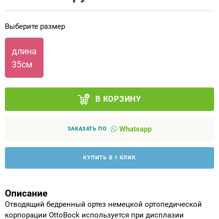
Аппараты на суставы
Выберите размер
Санитарные приспособления для
длина
инвалидов
35см
Противопролежневые матрасы, подушки
В КОРЗИНУ
ОПОРЫ, ВЕРТИКАЛИЗАТОРЫ, Оборудование
для ЛФК
Whatsapp
ЗАКАЗАТЬ ПО
Одежда ортопедическая (адаптивная) для
инвалидов
КУПИТЬ В 1 КЛИК
Индивидуальное изготовление
Описание
Отводящий бедренный ортез немецкой ортопедической
корпорации OttoBock используется при дисплазии