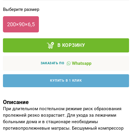
Выберите размер
Аппараты на суставы
200×90×6,5
Санитарные приспособления для
инвалидов
В КОРЗИНУ
Противопролежневые матрасы, подушки
Whatsapp
ОПОРЫ, ВЕРТИКАЛИЗАТОРЫ, Оборудование
ЗАКАЗАТЬ ПО
для ЛФК
КУПИТЬ В 1 КЛИК
Одежда ортопедическая (адаптивная) для
инвалидов
Описание
Индивидуальное изготовление
При длительном постельном режиме риск образования
пролежней резко возрастает. Для ухода за лежачими
больными дома и в стационаре необходимы
противопролежневые матрасы. Бесшумный компрессор