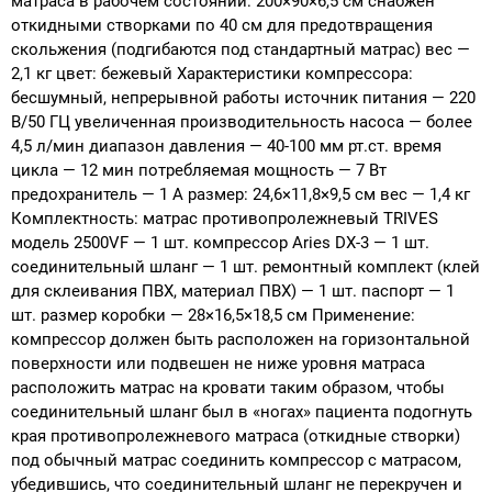
матраса в рабочем состоянии: 200×90×6,5 см снабжен
откидными створками по 40 см для предотвращения
скольжения (подгибаются под стандартный матрас) вес —
2,1 кг цвет: бежевый Характеристики компрессора:
бесшумный, непрерывной работы источник питания — 220
В/50 ГЦ увеличенная производительность насоса — более
4,5 л/мин диапазон давления — 40-100 мм рт.ст. время
цикла — 12 мин потребляемая мощность — 7 Вт
предохранитель — 1 А размер: 24,6×11,8×9,5 см вес — 1,4 кг
Комплектность: матрас противопролежневый TRIVES
модель 2500VF — 1 шт. компрессор Aries DX-3 — 1 шт.
соединительный шланг — 1 шт. ремонтный комплект (клей
для склеивания ПВХ, материал ПВХ) — 1 шт. паспорт — 1
шт. размер коробки — 28×16,5×18,5 см Применение:
компрессор должен быть расположен на горизонтальной
поверхности или подвешен не ниже уровня матраса
расположить матрас на кровати таким образом, чтобы
соединительный шланг был в «ногах» пациента подогнуть
края противопролежневого матраса (откидные створки)
под обычный матрас соединить компрессор с матрасом,
убедившись, что соединительный шланг не перекручен и