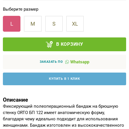
Выберите размер
Аппараты на суставы
L
M
S
XL
Санитарные приспособления для
инвалидов
В КОРЗИНУ
Противопролежневые матрасы, подушки
Whatsapp
ОПОРЫ, ВЕРТИКАЛИЗАТОРЫ, Оборудование
ЗАКАЗАТЬ ПО
для ЛФК
КУПИТЬ В 1 КЛИК
Одежда ортопедическая (адаптивная) для
инвалидов
Описание
Индивидуальное изготовление
Фиксирующий полеоперационный бандаж на брюшную
стенку ORTO БП 122 имеет анатомическую форму,
благодаря чему идеально подходит для использования
женщинами. Бандаж изготовлен из высококачественного