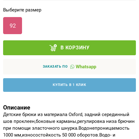
Выберите размер
Аппараты на суставы
92
Санитарные приспособления для
инвалидов
В КОРЗИНУ
Противопролежневые матрасы, подушки
Whatsapp
ОПОРЫ, ВЕРТИКАЛИЗАТОРЫ, Оборудование
ЗАКАЗАТЬ ПО
для ЛФК
КУПИТЬ В 1 КЛИК
Одежда ортопедическая (адаптивная) для
инвалидов
Описание
Индивидуальное изготовление
Детские брюки из материала Oxford, задний серединный
шов проклеен,боковые карманы,регулировка низа брючин
при помощи эласточного шнурка.Водонепроницаемость
1000 мм,износостойкость 50 000 оборотов.Водо- и