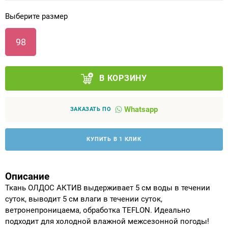
Выберите размер
Аппараты на суставы
98
Санитарные приспособления для
инвалидов
В КОРЗИНУ
Противопролежневые матрасы, подушки
Whatsapp
ОПОРЫ, ВЕРТИКАЛИЗАТОРЫ, Оборудование
ЗАКАЗАТЬ ПО
для ЛФК
КУПИТЬ В 1 КЛИК
Одежда ортопедическая (адаптивная) для
инвалидов
Описание
Индивидуальное изготовление
Ткань ОЛДОС АКТИВ выдерживает 5 см воды в течении
суток, выводит 5 см влаги в течении суток,
ветронепроницаема, обработка TEFLON. Идеально
подходит для холодной влажной межсезонной погоды!