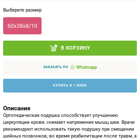
Выберите размер
Аппараты на суставы
60х38х8/10
Санитарные приспособления для
инвалидов
В КОРЗИНУ
Противопролежневые матрасы, подушки
Whatsapp
ОПОРЫ, ВЕРТИКАЛИЗАТОРЫ, Оборудование
ЗАКАЗАТЬ ПО
для ЛФК
КУПИТЬ В 1 КЛИК
Одежда ортопедическая (адаптивная) для
инвалидов
Описание
Индивидуальное изготовление
Ортопедическая подушка способствует улучшению
циркуляции крови, снимает напряжение мышц шеи. Врачи
рекомендуют использовать такую подушку при смещении
шейных позвонков, во время реабилитации после травм, а