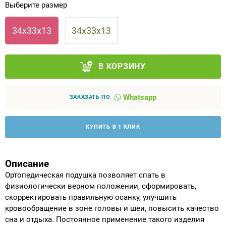
Выберите размер
Аппараты на суставы
34х33х13
34х33х13
Санитарные приспособления для
инвалидов
В КОРЗИНУ
Противопролежневые матрасы, подушки
Whatsapp
ЗАКАЗАТЬ ПО
ОПОРЫ, ВЕРТИКАЛИЗАТОРЫ, Оборудование
для ЛФК
КУПИТЬ В 1 КЛИК
Одежда ортопедическая (адаптивная) для
инвалидов
Описание
Ортопедическая подушка позволяет спать в
Индивидуальное изготовление
физиологически верном положении, сформировать,
скорректировать правильную осанку, улучшить
кровообращение в зоне головы и шеи, повысить качество
сна и отдыха. Постоянное применение такого изделия