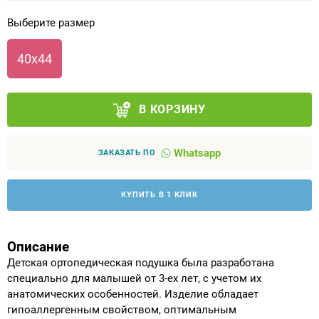
Выберите размер
Аппараты на суставы
40х44
Санитарные приспособления для
инвалидов
В КОРЗИНУ
Противопролежневые матрасы, подушки
Whatsapp
ОПОРЫ, ВЕРТИКАЛИЗАТОРЫ, Оборудование
ЗАКАЗАТЬ ПО
для ЛФК
КУПИТЬ В 1 КЛИК
Одежда ортопедическая (адаптивная) для
инвалидов
Описание
Индивидуальное изготовление
Детская ортопедическая подушка была разработана
специально для малышей от 3-ех лет, с учетом их
анатомических особенностей. Изделие обладает
гипоаллергенным свойством, оптимальным