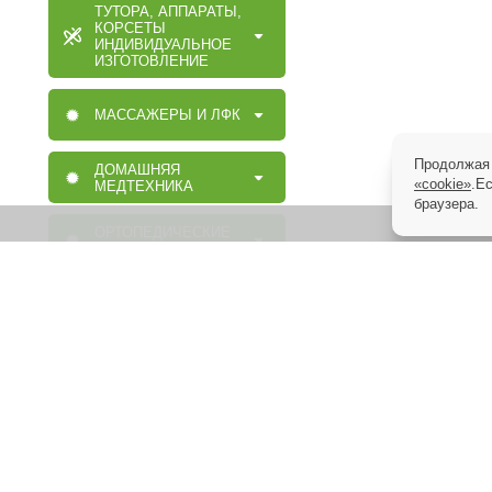
ТУТОРА, АППАРАТЫ,
КОРСЕТЫ
ИНДИВИДУАЛЬНОЕ
ИЗГОТОВЛЕНИЕ
МАССАЖЕРЫ И ЛФК
Продолжая 
ДОМАШНЯЯ
«cookie»
.Е
МЕДТЕХНИКА
браузера.
ОРТОПЕДИЧЕСКИЕ
ИЗДЕЛИЯ
МАССАЖНАЯ,
МЕДИЦИНСКАЯ,
ОРТОПЕДИЧЕСКАЯ
МЕБЕЛЬ