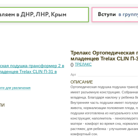
вляем в ДНР, ЛНР, Крым
Трелакс Ортопедическая 
младенцев Trelax CLIN П-
()
ТРЕЛАКС
Арт
ОПИСАНИЕ
Ортопедическая подушка подушка-трансфор
те для увеличения
имеет разъемную конструкцию. Собранная
младенца. Благодаря наклону у ребенка б
Внутренняя часть подушки имеет полукру
ЛИ
живота, нормализации положения плода, 
подушки изготовлена из натурального хл
конструкция; наполнитель - пенополиурета
матери - комфорт во время сна, нормализ
растяжек; для ребенка - улучшение дыхан
комфортный сон.