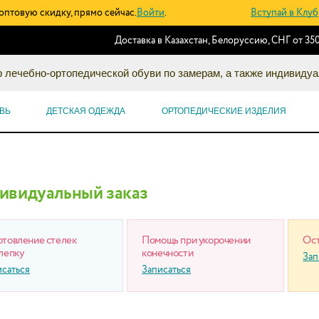
оптовую скидку, прямо сейчас.
Войти
.
Вступай в Клуб
Доставка в Казахстан, Белоруссию, СНГ от 350
 лечебно-ортопедической обуви по замерам, а также индивидуа
ВЬ
ДЕТСКАЯ ОДЕЖДА
ОРТОПЕДИЧЕСКИЕ ИЗДЕЛИЯ
ивидуальный заказ
отовление стелек
Помощь при укорочении
Ост
лепку
конечности
Зап
исаться
Записаться