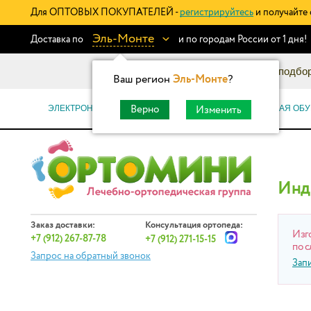
Для ОПТОВЫХ ПОКУПАТЕЛЕЙ -
регистрируйтесь
и получайте 
Эль-Монте
Доставка по
и по городам России от 1 дня!
Информационный каталог: подбор
Ваш регион
Эль-Монте
?
ЭЛЕКТРОННЫЕ СЕРТИФИКАТЫ
ОРТОПЕДИЧЕСКАЯ ОБУ
Верно
Изменить
Инд
Заказ доставки:
Консультация ортопеда:
Изг
+7 (912) 267-87-78
+7 (912) 271-15-15
по с
Запрос на обратный звонок
Зап