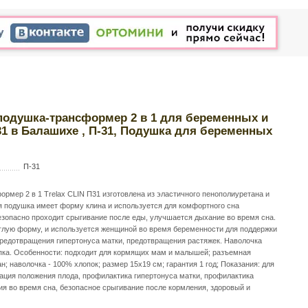
подушка-трансформер 2 в 1 для беременных и
31 в Балашихе , П-31, Подушка для беременных
П-31
мер 2 в 1 Trelax CLIN П31 изготовлена из эластичного пенополиуретана и
 подушка имеет форму клина и используется для комфортного сна
езопасно проходит срыгивание после еды, улучшается дыхание во время сна.
глую форму, и используется женщиной во время беременности для поддержки
предотвращения гипертонуса матки, предотвращения растяжек. Наволочка
опка. Особенности: подходит для кормящих мам и малышей; разъемная
н; наволочка - 100% хлопок; размер 15х19 см; гарантия 1 год; Показания: для
ация положения плода, профилактика гипертонуса матки, профилактика
ия во время сна, безопасное срыгивание после кормления, здоровый и