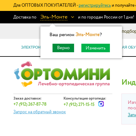
Для ОПТОВЫХ ПОКУПАТЕЛЕЙ -
регистрируйтесь
и получайте 
Эль-Монте
Доставка по
и по городам России от 1 дня!
Информационный каталог: подбор
Ваш регион
Эль-Монте
?
ЭЛЕКТРОННЫЕ СЕРТИФИКАТЫ
ОРТОПЕДИЧЕСКАЯ ОБУ
Верно
Изменить
Инд
Заказ доставки:
Консультация ортопеда:
Изг
+7 (912) 267-87-78
+7 (912) 271-15-15
по с
Запрос на обратный звонок
Зап