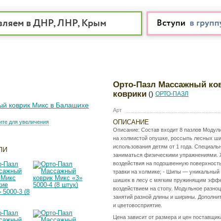
вляем в ДНР, ЛНР, Крым
Орто-Пазл Массажный ков
коврики
()
ОРТО-ПАЗЛ
Арт
ОПИСАНИЕ
те для увеличения
Описание: Состав входит 8 пазлов Модул
на холмистой опушке, россыпь лесных ши
использования детям от 1 года. Специал
ЛИ
заниматься физическими упражнениями. Ж
воздействия на подошвенную поверхность
травки на холмике; - Шипы — уникальный
шишек в лесу с мягким пружинящим эффе
воздействием на стопу. Модульное разноц
занятий разной длины и ширины. Дополни
и цветовосприятие.
Цена зависит от размера и цен поставщик