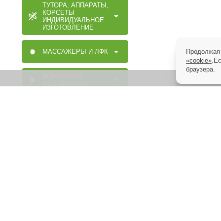
ТУТОРА, АППАРАТЫ,
КОРСЕТЫ
ИНДИВИДУАЛЬНОЕ
ИЗГОТОВЛЕНИЕ
Продолжая 
МАССАЖЕРЫ И ЛФК
«cookie»
.Е
браузера.
ДОМАШНЯЯ
МЕДТЕХНИКА
ОРТОПЕДИЧЕСКИЕ
ИЗДЕЛИЯ
МАССАЖНАЯ,
МЕДИЦИНСКАЯ,
ОРТОПЕДИЧЕСКАЯ
МЕБЕЛЬ