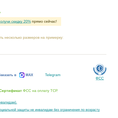
Р
получи скидку 20%
прямо сейчас!
ть несколько размеров на примерку:
Telegram
Заказать в
MAX
ФСС
Сертификат
ФСС на оплату ТСР.
нвалидам).
циальной защиты не инвалидам без ограничения по возрасту