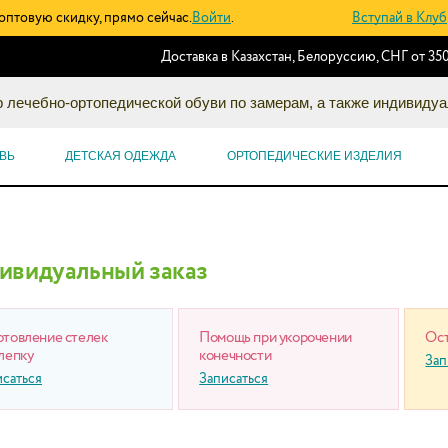
оптовую скидку, прямо сейчас.
Войти
.
Вступай в Клуб
Доставка в Казахстан, Белоруссию, СНГ от 350
 лечебно-ортопедической обуви по замерам, а также индивидуа
ВЬ
ДЕТСКАЯ ОДЕЖДА
ОРТОПЕДИЧЕСКИЕ ИЗДЕЛИЯ
ивидуальный заказ
отовление стелек
Помощь при укорочении
Ост
лепку
конечности
Зап
исаться
Записаться