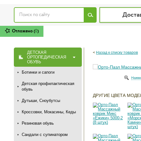
Доста
Отложено (
0
)
ДЕТСКАЯ
<
Назад к списку товаров
ОРТОПЕДИЧЕСКАЯ
ОБУВЬ
Ботинки и сапоги
Нажми
Детская профилактическая
обувь
ДРУГИЕ ЦВЕТА МОДЕ
Дутыши, Сноубутсы
Кроссовки, Мокасины, Кеды
Резиновая обувь
Сандали с супинатором