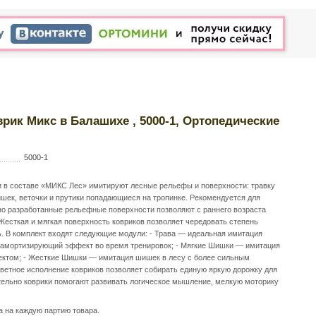
рик Микс в Балашихе , 5000-1, Ортопедические
5000-1
и в составе «МИКС Лес» имитируют лесные рельефы и поверхности: травку
шек, веточки и прутики попадающиеся на тропинке. Рекомендуется для
ьно разработанные рельефные поверхности позволяют с раннего возраста
есткая и мягкая поверхность ковриков позволяет чередовать степень
. В комплект входят следующие модули: - Трава — идеальная имитация
 амортизирующий эффект во время тренировок; - Мягкие Шишки — имитация
ктом; - Жесткие Шишки — имитация шишек в лесу с более сильным
ветное исполнение ковриков позволяет собирать единую яркую дорожку для
тельно коврики помогают развивать логическое мышление, мелкую моторику
а на каждую партию товара.