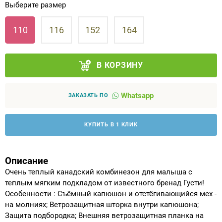
Выберите размер
Аппараты на суставы
110
116
152
164
Санитарные приспособления для
инвалидов
В КОРЗИНУ
Противопролежневые матрасы, подушки
Whatsapp
ЗАКАЗАТЬ ПО
ОПОРЫ, ВЕРТИКАЛИЗАТОРЫ, Оборудование
для ЛФК
КУПИТЬ В 1 КЛИК
Одежда ортопедическая (адаптивная) для
инвалидов
Описание
Очень теплый канадский комбинезон для малыша с
Индивидуальное изготовление
теплым мягким подкладом от известного бренад Густи!
Особенности : Съёмный капюшон и отстёгивающийся мех -
на молниях; Ветрозащитная шторка внутри капюшона;
Защита подбородка; Внешняя ветрозащитная планка на