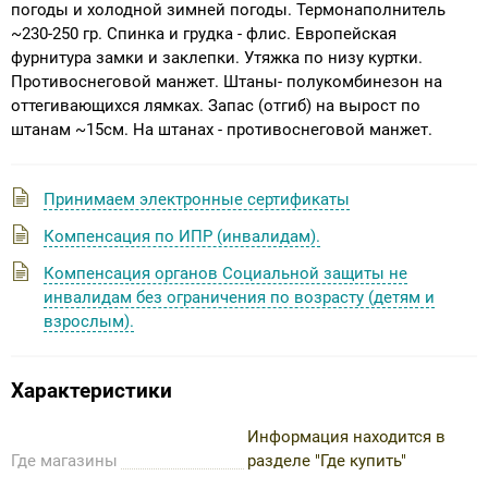
погоды и холодной зимней погоды. Термонаполнитель
~230-250 гр. Спинка и грудка - флис. Европейская
фурнитура замки и заклепки. Утяжка по низу куртки.
Противоснеговой манжет. Штаны- полукомбинезон на
оттегивающихся лямках. Запас (отгиб) на вырост по
штанам ~15см. На штанах - противоснеговой манжет.
Принимаем электронные сертификаты
Компенсация по ИПР (инвалидам).
Компенсация органов Социальной защиты не
инвалидам без ограничения по возрасту (детям и
взрослым).
Характеристики
Информация находится в
Где магазины
разделе "Где купить"