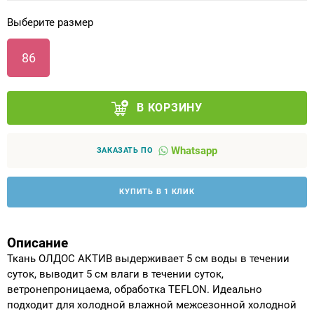
Выберите размер
Аппараты на суставы
86
Санитарные приспособления для
инвалидов
В КОРЗИНУ
Противопролежневые матрасы, подушки
Whatsapp
ОПОРЫ, ВЕРТИКАЛИЗАТОРЫ, Оборудование
ЗАКАЗАТЬ ПО
для ЛФК
КУПИТЬ В 1 КЛИК
Одежда ортопедическая (адаптивная) для
инвалидов
Описание
Индивидуальное изготовление
Ткань ОЛДОС АКТИВ выдерживает 5 см воды в течении
суток, выводит 5 см влаги в течении суток,
ветронепроницаема, обработка TEFLON. Идеально
подходит для холодной влажной межсезонной холодной