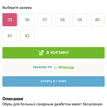
Выберите размер
Аппараты на суставы
35
36
37
38
39
40
Санитарные приспособления для
инвалидов
41
42
Противопролежневые матрасы, подушки
ОПОРЫ, ВЕРТИКАЛИЗАТОРЫ, Оборудование
В КОРЗИНУ
для ЛФК
Whatsapp
ЗАКАЗАТЬ ПО
Одежда ортопедическая (адаптивная) для
инвалидов
КУПИТЬ В 1 КЛИК
Индивидуальное изготовление
Описание
Обувь для больных сахарным диабетом имеет бесшовную