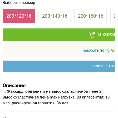
Выберите размер
Аппараты на суставы
200*120*16
200*140*16
200*160*16
2
Санитарные приспособления для
инвалидов
В КОРЗИ
Противопролежневые матрасы, подушки
Wha
ЗАКАЗАТЬ ПО
ОПОРЫ, ВЕРТИКАЛИЗАТОРЫ, Оборудование
для ЛФК
КУПИТЬ В 1 КЛ
Одежда ортопедическая (адаптивная) для
инвалидов
Описание
1. Жаккард, стеганный на высокоэластичной пене 2.
Индивидуальное изготовление
Высокоэластичная пена max нагрузка: 90 кг гарантия: 18
мес. расширенная гарантия: 36 лет