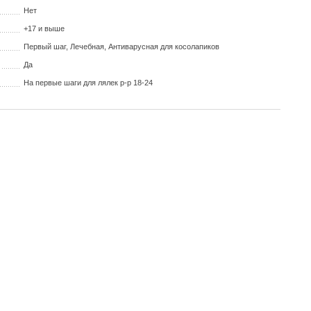
Нет
+17 и выше
Первый шаг, Лечебная, Антиварусная для косолапиков
Да
На первые шаги для лялек р-р 18-24