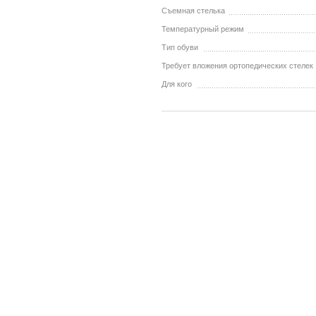
Съемная стелька
Температурный режим
Тип обуви
Требует вложения ортопедических стелек
Для кого