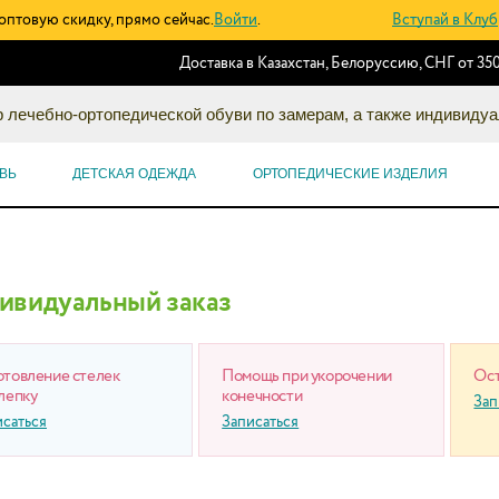
оптовую скидку, прямо сейчас.
Войти
.
Вступай в Клуб
Доставка в Казахстан, Белоруссию, СНГ от 350
 лечебно-ортопедической обуви по замерам, а также индивидуа
ВЬ
ДЕТСКАЯ ОДЕЖДА
ОРТОПЕДИЧЕСКИЕ ИЗДЕЛИЯ
ивидуальный заказ
отовление стелек
Помощь при укорочении
Ост
лепку
конечности
Зап
исаться
Записаться