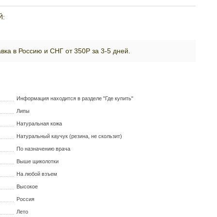
Й:
вка в Россию и СНГ от 350Р за 3-5 дней.
Информация находится в разделе "Где купить"
Липы
Натуральная кожа
Натуральный каучук (резина, не скользит)
По назначению врача
Выше щиколотки
На любой взъем
Высокое
Россия
Лето