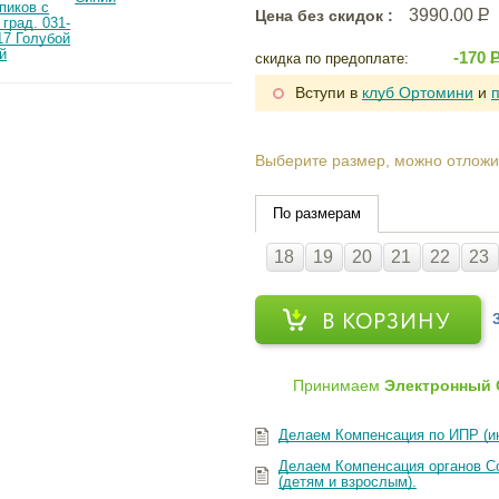
3990.00
Р
Цена без скидок :
й
-170
скидка по предоплате:
Вступи в
клуб Ортомини
и
Выберите размер, можно отложи
По размерам
18
19
20
21
22
23
В КОРЗИНУ
Принимаем
Электронный 
Делаем Компенсация по ИПР (и
Делаем Компенсация органов Со
(детям и взрослым).