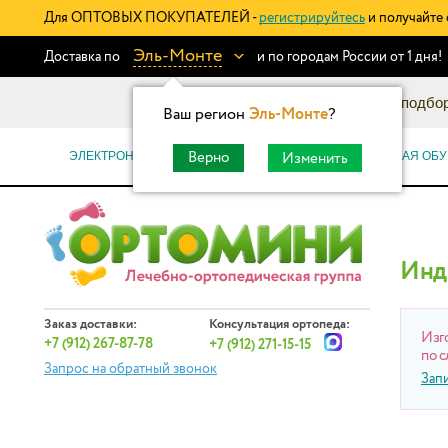
Для ОПТОВЫХ ПОКУПАТЕЛЕЙ -
регистрируйтесь
и получайте 
Эль-Монте
Доставка по
и по городам России от 1 дня!
Информационный каталог: подбор
Ваш регион
Эль-Монте
?
ЭЛЕКТРОННЫЕ СЕРТИФИКАТЫ
ОРТОПЕДИЧЕСКАЯ ОБУ
Верно
Изменить
Инд
Заказ доставки:
Консультация ортопеда:
Изг
+7 (912) 267-87-78
+7 (912) 271-15-15
по с
Запрос на обратный звонок
Зап