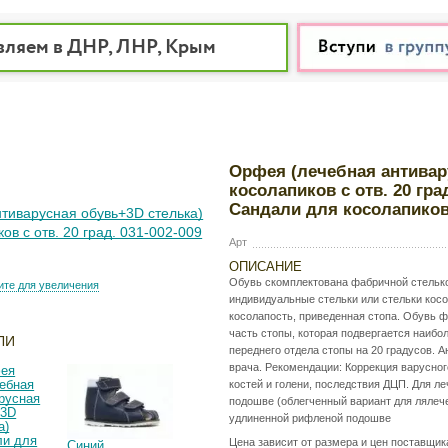
вляем в ДНР, ЛНР, Крым
Орфея (лечебная антивар
косолапиков с отв. 20 гра
Сандали для косолапиков 
Арт
ОПИСАНИЕ
Обувь скомплектована фабричной стелько
те для увеличения
индивидуальные стельки или стельки косо
косолапость, приведенная стопа. Обувь ф
часть стопы, которая подвергается наиб
ЛИ
переднего отдела стопы на 20 градусов. 
врача. Рекомендации: Коррекция варусног
костей и голени, последствия ДЦП. Для ле
подошве (облегченный вариант для лялечек
удлиненной рифленой подошве
Цена зависит от размера и цен поставщик
Синий