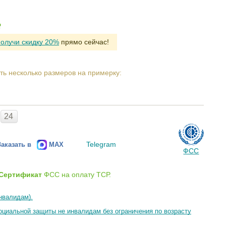
Р
получи скидку 20%
прямо сейчас!
ть несколько размеров на примерку:
24
Telegram
Заказать в
MAX
ФСС
Сертификат
ФСС на оплату ТСР.
нвалидам).
циальной защиты не инвалидам без ограничения по возрасту