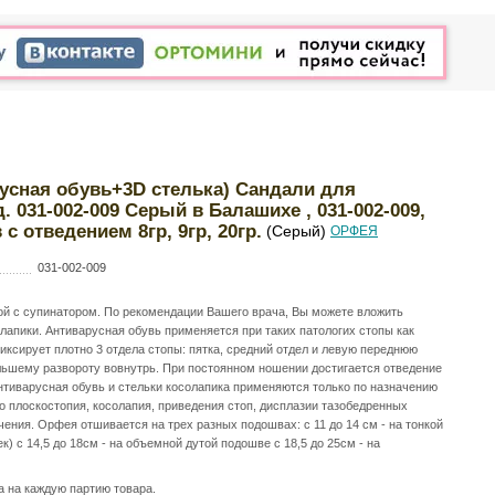
усная обувь+3D стелька) Сандали для
д. 031-002-009 Серый в Балашихе , 031-002-009,
с отведением 8гр, 9гр, 20гр.
(Серый)
ОРФЕЯ
031-002-009
й с супинатором. По рекомендации Вашего врача, Вы можете вложить
лапики. Антиварусная обувь применяется при таких патологих стопы как
иксирует плотно 3 отдела стопы: пятка, средний отдел и левую переднюю
ольшему развороту вовнутрь. При постоянном ношении достигается отведение
Антиварусная обувь и стельки косолапика применяются только по назначению
о плоскостопия, косолапия, приведения стоп, дисплазии тазобедренных
чения. Орфея отшивается на трех разных подошвах: с 11 до 14 см - на тонкой
) с 14,5 до 18см - на объемной дутой подошве с 18,5 до 25см - на
а на каждую партию товара.