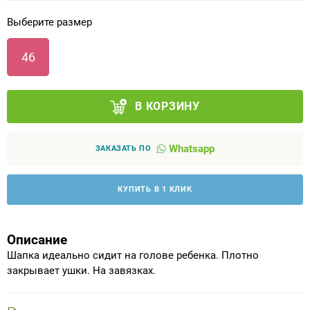
Выберите размер
Аппараты на суставы
46
Санитарные приспособления для
инвалидов
В КОРЗИНУ
Противопролежневые матрасы, подушки
Whatsapp
ОПОРЫ, ВЕРТИКАЛИЗАТОРЫ, Оборудование
ЗАКАЗАТЬ ПО
для ЛФК
КУПИТЬ В 1 КЛИК
Одежда ортопедическая (адаптивная) для
инвалидов
Описание
Индивидуальное изготовление
Шапка идеально сидит на голове ребенка. Плотно
закрывает ушки. На завязках.