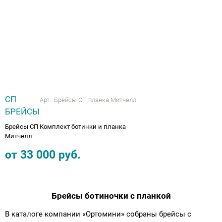
Аппараты на суставы
Санитарные приспособления для
инвалидов
Противопролежневые матрасы, подушки
СП
Арт.:
Брейсы СП планка Митчелл
ОПОРЫ, ВЕРТИКАЛИЗАТОРЫ, Оборудование
БРЕЙСЫ
для ЛФК
Брейсы СП Комплект ботинки и планка
Митчелл
Одежда ортопедическая (адаптивная) для
от
33 000
руб.
инвалидов
Индивидуальное изготовление
Брейсы ботиночки с планкой
В каталоге компании «Ортомини» собраны брейсы с