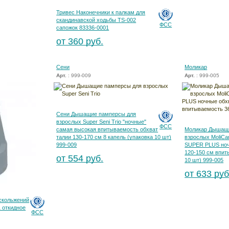
Тривес Наконечники к палкам для
скандинавской ходьбы TS-002
ФСС
сапожок 83336-0001
от 360 руб.
Сени
Моликар
Арт.
: 999-009
Арт.
: 999-005
Сени Дышащие памперсы для
взрослых Super Seni Trio "ночные"
ФСС
самая высокая впитываемость обхват
Моликар Дышащи
талии 130-170 см 8 капель (упаковка 10 шт)
взрослых MoliCar
999-009
SUPER PLUS ноч
120-150 см впит
от 554 руб.
10 шт) 999-005
от 633 руб
 скольжений
1 откидное
ФСС