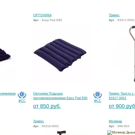
ОРТОНИКА
Тривес
Арт.
: Easy Pad E80
Арт.
: 83317-0001
олежневая
Ортоника Подушка
Тривес Трость с 
противопролежневая Easy Pad E80
83317-0001
ФСС
ФСС
от 850 руб.
от 900 руб
Тривес
Моликар
Арт.
: 83316-0001
Арт.
: 999-003