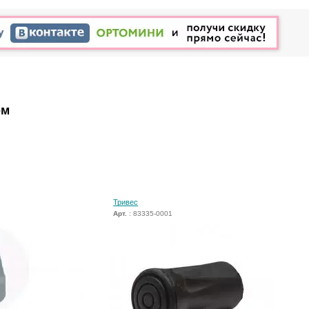
ом
Тривес
Арт.
: 83335-0001