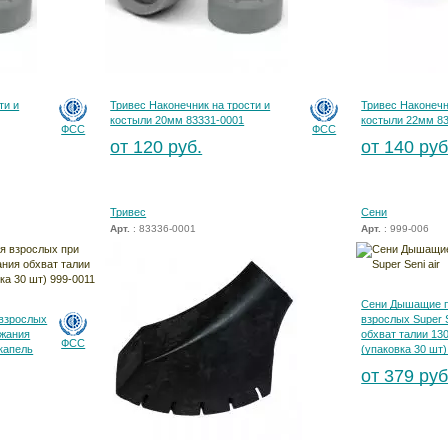
ти и
Тривес Наконечник на трости и
Тривес Наконечн
костыли 20мм 83331-0001
костыли 22мм 8
ФСС
ФСС
от 120 руб.
от 140 руб
Тривес
Сени
Арт.
: 83336-0001
Арт.
: 999-006
Сени Дышащие 
 взрослых
взрослых Super S
ржания
обхват талии 13
ФСС
 капель
(упаковка 30 шт)
от 379 руб