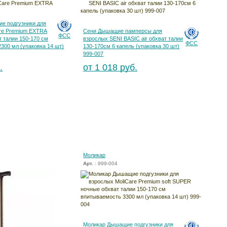
е подгузники для
are Premium EXTRA
Сени Дышащие памперсы для
ФСС
т талии 150-170 см
взрослых SENI BASIC air обхват талии
ФСС
300 мл (упаковка 14 шт)
130-170см 6 капель (упаковка 30 шт)
999-007
.
от 1 018 руб.
Моликар
Арт.
: 999-004
Моликар Дышащие подгузники для