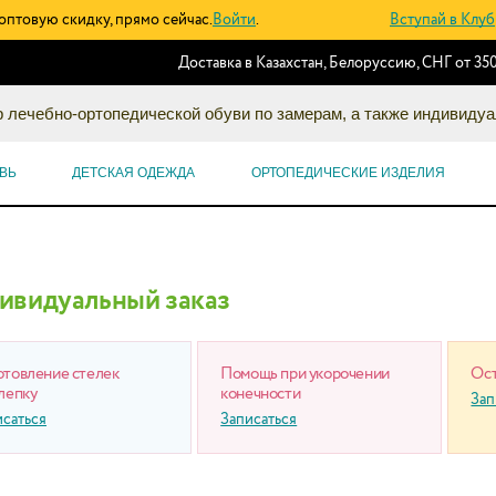
оптовую скидку, прямо сейчас.
Войти
.
Вступай в Клуб
Доставка в Казахстан, Белоруссию, СНГ от 350
 лечебно-ортопедической обуви по замерам, а также индивидуа
ВЬ
ДЕТСКАЯ ОДЕЖДА
ОРТОПЕДИЧЕСКИЕ ИЗДЕЛИЯ
ивидуальный заказ
отовление стелек
Помощь при укорочении
Ост
лепку
конечности
Зап
исаться
Записаться