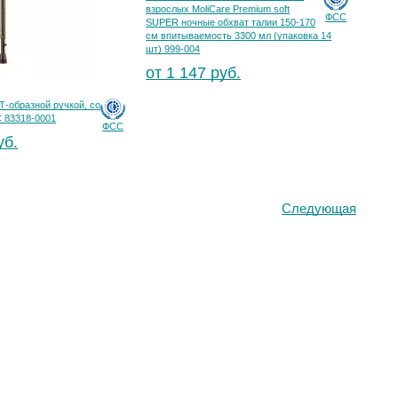
взрослых MoliCare Premium soft
ФСС
SUPER ночные обхват талии 150-170
см впитываемость 3300 мл (упаковка 14
шт) 999-004
от 1 147 руб.
Т-образной ручкой, со
 83318-0001
ФСС
уб.
Следующая