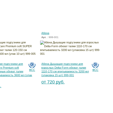
Абена
Арт.
: 999-001
е подгузники для
Абена Дышащие подгузники для
e Premium soft
взрослых Delta-Form обхват талии
ФСС
ФСС
ные обхват талии
1110-170 см впитываемость 3200 мл
ываемость 3600 мл (упак
(упаковка 15 шт) 999-001
от 720 руб.
.