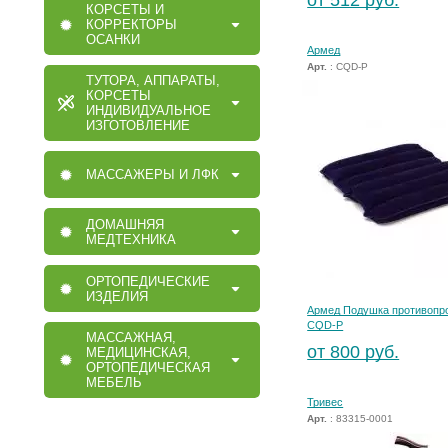
от 512 руб.
КОРСЕТЫ И
КОРРЕКТОРЫ
ОСАНКИ
Армед
Арт.
: CQD-P
ТУТОРА, АППАРАТЫ,
КОРСЕТЫ
ИНДИВИДУАЛЬНОЕ
ИЗГОТОВЛЕНИЕ
МАССАЖЕРЫ И ЛФК
ДОМАШНЯЯ
МЕДТЕХНИКА
ОРТОПЕДИЧЕСКИЕ
ИЗДЕЛИЯ
Армед Подушка противопр
CQD-P
МАССАЖНАЯ,
от 800 руб.
МЕДИЦИНСКАЯ,
ОРТОПЕДИЧЕСКАЯ
МЕБЕЛЬ
Тривес
Арт.
: 83315-0001