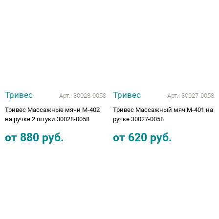
Аппараты на суставы
Санитарные приспособления для
инвалидов
Противопролежневые матрасы, подушки
Тривес
Тривес
Арт.:
30028-0058
Арт.:
30027-0058
ОПОРЫ, ВЕРТИКАЛИЗАТОРЫ, Оборудование
Тривес Массажные мячи М-402
Тривес Массажный мяч М-401 на
для ЛФК
на ручке 2 штуки 30028-0058
ручке 30027-0058
от
880
руб.
от
620
руб.
Одежда ортопедическая (адаптивная) для
инвалидов
Индивидуальное изготовление