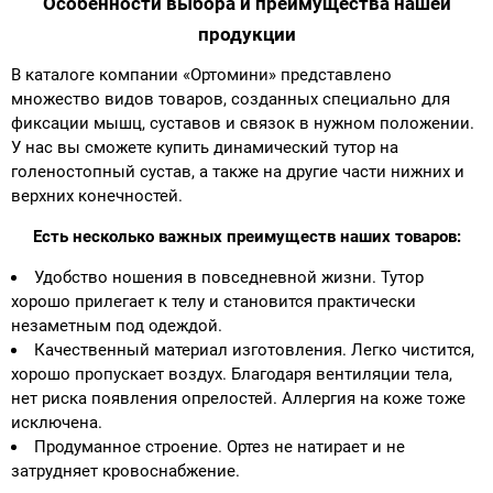
Особенности выбора и преимущества нашей
продукции
Аппараты на суставы
В каталоге компании «Ортомини» представлено
Санитарные приспособления для
множество видов товаров, созданных специально для
фиксации мышц, суставов и связок в нужном положении.
инвалидов
У нас вы сможете купить динамический тутор на
голеностопный сустав, а также на другие части нижних и
Противопролежневые матрасы, подушки
верхних конечностей.
ОПОРЫ, ВЕРТИКАЛИЗАТОРЫ, Оборудование
Есть несколько важных преимуществ наших товаров:
для ЛФК
Удобство ношения в повседневной жизни. Тутор
хорошо прилегает к телу и становится практически
Одежда ортопедическая (адаптивная) для
незаметным под одеждой.
инвалидов
Качественный материал изготовления. Легко чистится,
хорошо пропускает воздух. Благодаря вентиляции тела,
нет риска появления опрелостей. Аллергия на коже тоже
Индивидуальное изготовление
исключена.
Продуманное строение. Ортез не натирает и не
затрудняет кровоснабжение.