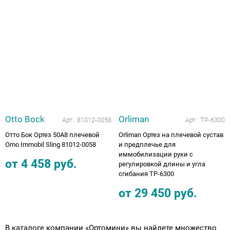
Аппараты на суставы
Санитарные приспособления для
инвалидов
Противопролежневые матрасы, подушки
ОПОРЫ, ВЕРТИКАЛИЗАТОРЫ, Оборудование
Otto Bock
Orliman
Арт.:
81012-0058
Арт.:
TP-6300
для ЛФК
Отто Бок Ортез 50A8 плечевой
Orliman Ортез на плечевой сустав
Omo Immobil Sling 81012-0058
и предплечье для
Одежда ортопедическая (адаптивная) для
иммобилизации руки с
инвалидов
от
4 458
руб.
регулировкой длины и угла
сгибания TP-6300
Индивидуальное изготовление
от
29 450
руб.
В каталоге компании «Ортомини» вы найдете множество