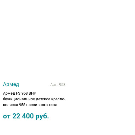
Аппараты на суставы
Санитарные приспособления для
инвалидов
Противопролежневые матрасы, подушки
ОПОРЫ, ВЕРТИКАЛИЗАТОРЫ, Оборудование
для ЛФК
Армед
Арт.:
958
Одежда ортопедическая (адаптивная) для
Армед FS 958 BHP
инвалидов
Функциональное детское кресло-
коляска 958 пассивного типа
Индивидуальное изготовление
от
22 400
руб.