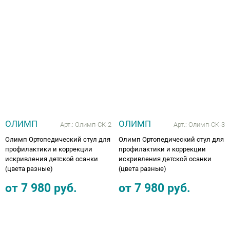
Аппараты на суставы
Санитарные приспособления для
инвалидов
Противопролежневые матрасы, подушки
ОПОРЫ, ВЕРТИКАЛИЗАТОРЫ, Оборудование
для ЛФК
ОЛИМП
ОЛИМП
Арт.:
Олимп-СК-2
Арт.:
Олимп-СК-3
Олимп Ортопедический стул для
Олимп Ортопедический стул для
Одежда ортопедическая (адаптивная) для
профилактики и коррекции
профилактики и коррекции
искривления детской осанки
искривления детской осанки
инвалидов
(цвета разные)
(цвета разные)
от
7 980
руб.
от
7 980
руб.
Индивидуальное изготовление