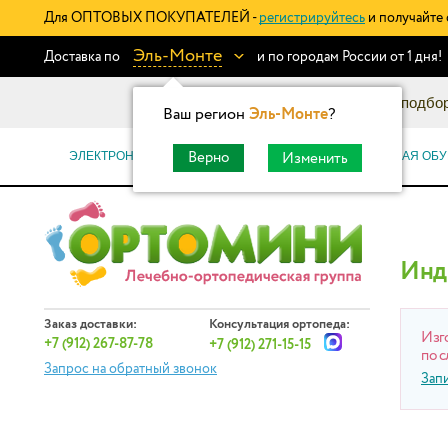
Для ОПТОВЫХ ПОКУПАТЕЛЕЙ -
регистрируйтесь
и получайте 
Эль-Монте
Доставка по
и по городам России от 1 дня!
Информационный каталог: подбор
Ваш регион
Эль-Монте
?
ЭЛЕКТРОННЫЕ СЕРТИФИКАТЫ
ОРТОПЕДИЧЕСКАЯ ОБУ
Верно
Изменить
Инд
Заказ доставки:
Консультация ортопеда:
Изг
+7 (912) 267-87-78
+7 (912) 271-15-15
по с
Запрос на обратный звонок
Зап