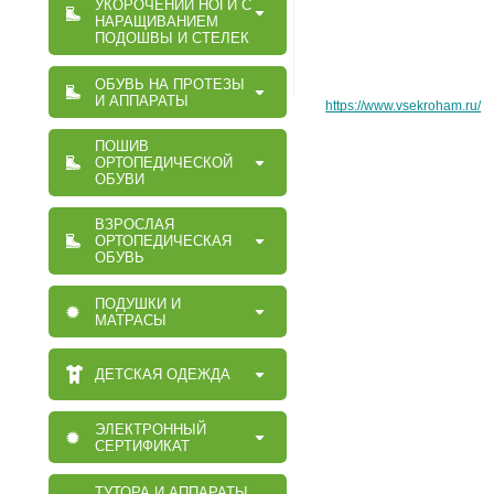
УКОРОЧЕНИИ НОГИ С
НАРАЩИВАНИЕМ
ПОДОШВЫ И СТЕЛЕК
ОБУВЬ НА ПРОТЕЗЫ
И АППАРАТЫ
https://www.vsekroham.ru/
ПОШИВ
ОРТОПЕДИЧЕСКОЙ
ОБУВИ
ВЗРОСЛАЯ
ОРТОПЕДИЧЕСКАЯ
ОБУВЬ
ПОДУШКИ И
МАТРАСЫ
ДЕТСКАЯ ОДЕЖДА
ЭЛЕКТРОННЫЙ
СЕРТИФИКАТ
ТУТОРА И АППАРАТЫ