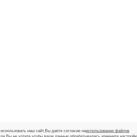
использовать наш сайт,Вы даёте согласие на
использование файлов
сли Вы не хотите,чтобы ваши данные обрабатывались,измените настройк