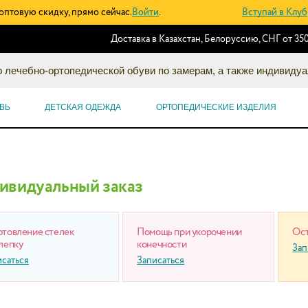
оптовую скидку, прямо сейчас.
Войти
.
Вступай в Клуб
Доставка в Казахстан, Белоруссию, СНГ от 350
 лечебно-ортопедической обуви по замерам, а также индивидуа
ВЬ
ДЕТСКАЯ ОДЕЖДА
ОРТОПЕДИЧЕСКИЕ ИЗДЕЛИЯ
ивидуальный заказ
отовление стелек
Помощь при укорочении
Ост
лепку
конечности
Зап
исаться
Записаться