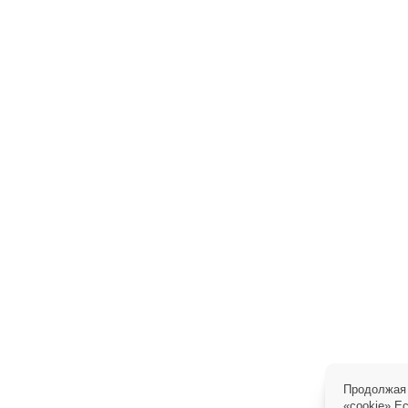
Продолжая 
«cookie»
.Е