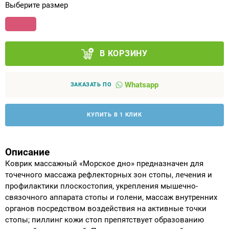
Выберите размер
Аппараты на суставы
Санитарные приспособления для
В КОРЗИНУ
инвалидов
Противопролежневые матрасы, подушки
Whatsapp
ЗАКАЗАТЬ ПО
ОПОРЫ, ВЕРТИКАЛИЗАТОРЫ, Оборудование
КУПИТЬ В 1 КЛИК
для ЛФК
Одежда ортопедическая (адаптивная) для
Описание
инвалидов
Коврик массажный «Морское дно» предназначен для
точечного массажа рефлекторных зон стопы, лечения и
профилактики плоскостопия, укрепления мышечно-
Индивидуальное изготовление
связочного аппарата стопы и голени, массаж внутренних
органов посредством воздействия на активные точки
стопы; пиллинг кожи стоп препятствует образованию