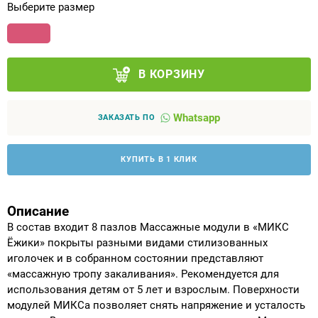
Выберите размер
Аппараты на суставы
Санитарные приспособления для
В КОРЗИНУ
инвалидов
Противопролежневые матрасы, подушки
Whatsapp
ЗАКАЗАТЬ ПО
ОПОРЫ, ВЕРТИКАЛИЗАТОРЫ, Оборудование
КУПИТЬ В 1 КЛИК
для ЛФК
Одежда ортопедическая (адаптивная) для
Описание
инвалидов
В состав входит 8 пазлов Массажные модули в «МИКС
Ёжики» покрыты разными видами стилизованных
иголочек и в собранном состоянии представляют
Индивидуальное изготовление
«массажную тропу закаливания». Рекомендуется для
использования детям от 5 лет и взрослым. Поверхности
модулей МИКСа позволяет снять напряжение и усталость